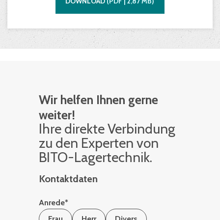
DOWNLOAD
(
PDF |
2,87
MB)
Wir helfen Ihnen gerne
weiter!
Ihre di­rek­te Ver­bin­dung
zu den Ex­per­ten von
BITO-La­ger­tech­nik.
Kontaktdaten
Anrede
*
Frau
Herr
Divers