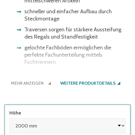
mittelschweren Artikeln
schneller und einfacher Aufbau durch
Steckmontage
Traversen sorgen für stärkere Aussteifung
des Regals und Standfestigkeit
gelochte Fachböden ermöglichen die
perfekte Fachunterteilung mittels
Fachtrennern
Fachböden im Raster von 25 mm
höhenverstellbar – optimale Anpassung ans
MEHR ANZEIGEN
WEITERE PRODUKTDETAILS
Lagergut
Regale müssen seitens des Nutzers
ausreichend gegen Kippen gesichert
werden:
Höhe
• wenn die Höhe des obersten Fachbodens
im Verhältnis zur Regaltiefe größer 5:1 ist