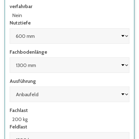
verfahrbar
• wenn Regale mit Flügeltüren eingesetzt
werden, deren Höhen-/Tiefenverhältnis
Nein
größer 4:1 ist
Nutztiefe
• wenn Regale mit herausziehbaren
Elementen (z.B. Schubladen) und Regale mit
Leitern eingesetzt werden
Fachbodenlänge
Ausführung
Fachlast
200 kg
Feldlast