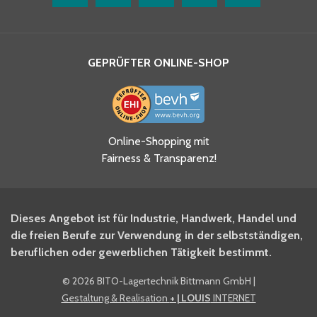
GEPRÜFTER ONLINE-SHOP
Ja, ich habe die
Online-Shopping mit
Datenschutzhinweise gelesen
Fairness & Transparenz!
und akzeptiere diese.
*
Ja, ich möchte mich für den
Dieses Angebot ist für Industrie, Handwerk, Handel und
BITO Newsletter Fachwissen
die freien Berufe zur Verwendung in der selbstständigen,
Intralogistiker anmelden.
beruflichen oder gewerblichen Tätigkeit bestimmt.
©
2026 BITO-Lagertechnik Bittmann GmbH
|
Ja, ich möchte mich für den
Gestaltung & Realisation
+ | LOUIS
INTERNET
BITO Shop-Newsletter