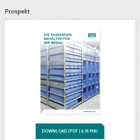
Prospekt
DOWNLOAD
(
PDF |
6,18
MB)