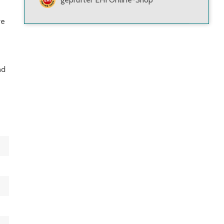
re
nd