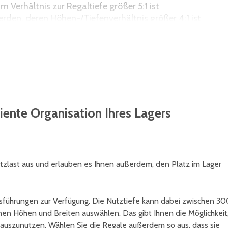
 Verhältnis zur Regaltiefe größer 5:1 ist
erden, deren Höhen-/Tiefenverhältnis größer 4:1 ist
en (z.B. Schubladen) und Regale mit Leitern eingesetzt
iente Organisation Ihres Lagers
zlast aus und erlauben es Ihnen außerdem, den Platz im Lager
sführungen zur Verfügung. Die Nutztiefe kann dabei zwischen 30
n Höhen und Breiten auswählen. Das gibt Ihnen die Möglichkeit
l auszunutzen. Wählen Sie die Regale außerdem so aus, dass sie