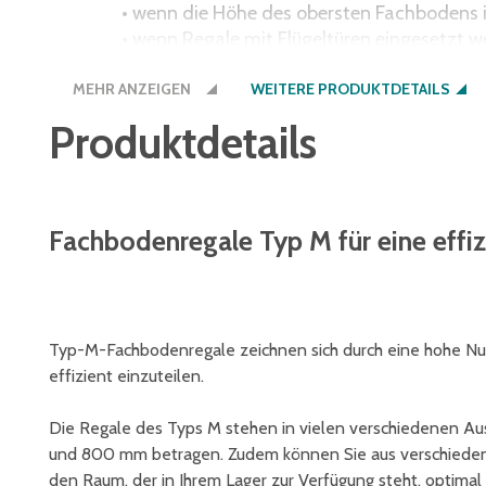
• wenn die Höhe des obersten Fachbodens im
• wenn Regale mit Flügeltüren eingesetzt w
• wenn Regale mit herausziehbaren Element
MEHR ANZEIGEN
werden
WEITERE PRODUKTDETAILS
Produktdetails
Fachbodenregale Typ M für eine effiz
Typ-M-Fachbodenregale zeichnen sich durch eine hohe Nut
effizient einzuteilen.
Die Regale des Typs M stehen in vielen verschiedenen Au
und 800 mm betragen. Zudem können Sie aus verschiedene
den Raum, der in Ihrem Lager zur Verfügung steht, optima