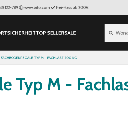
53) 122-789
www.bito.com
Frei-Haus ab 200€
ORT
SICHERHEIT
TOP SELLER
SALE
Wona
FACHBODENREGALE TYP M - FACHLAST 200 KG
e Typ M - Fachla