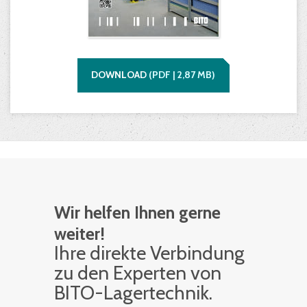
DOWNLOAD
(
PDF |
2,87
MB)
Wir helfen Ihnen gerne
weiter!
Ihre di­rek­te Ver­bin­dung
zu den Ex­per­ten von
BITO-La­ger­tech­nik.