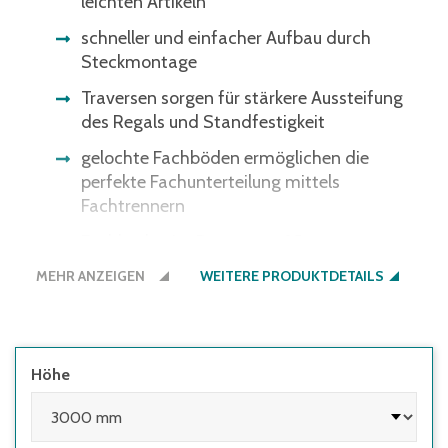
leichten Artikeln
schneller und einfacher Aufbau durch
Steckmontage
Traversen sorgen für stärkere Aussteifung
des Regals und Standfestigkeit
gelochte Fachböden ermöglichen die
perfekte Fachunterteilung mittels
Fachtrennern
Fachböden im Raster von 25 mm
höhenverstellbar – optimale Anpassung ans
MEHR ANZEIGEN
WEITERE PRODUKTDETAILS
Lagergut
Regale müssen seitens des Nutzers
ausreichend gegen Kippen gesichert
werden:
Höhe
• wenn die Höhe des obersten Fachbodens
im Verhältnis zur Regaltiefe größer 5:1 ist