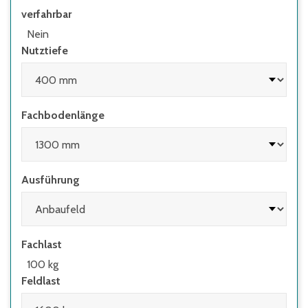
verfahrbar
• wenn Regale mit Flügeltüren eingesetzt
werden, deren Höhen-/Tiefenverhältnis
Nein
größer 4:1 ist
Nutztiefe
• wenn Regale mit herausziehbaren
Elementen (z.B. Schubladen) und Regale mit
Leitern eingesetzt werden
Fachbodenlänge
Ausführung
Fachlast
100 kg
Feldlast