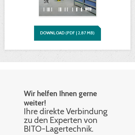
DOWNLOAD
(
PDF |
2,87
MB)
Wir helfen Ihnen gerne
weiter!
Ihre di­rek­te Ver­bin­dung
zu den Ex­per­ten von
BITO-La­ger­tech­nik.