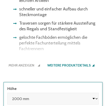
leichten Artikeln
schneller und einfacher Aufbau durch
Steckmontage
Traversen sorgen für stärkere Aussteifung
des Regals und Standfestigkeit
gelochte Fachböden ermöglichen die
perfekte Fachunterteilung mittels
Fachtrennern
Fachböden im Raster von 25 mm
höhenverstellbar – optimale Anpassung ans
MEHR ANZEIGEN
WEITERE PRODUKTDETAILS
Lagergut
Regale müssen seitens des Nutzers
ausreichend gegen Kippen gesichert
werden:
Höhe
• wenn die Höhe des obersten Fachbodens
im Verhältnis zur Regaltiefe größer 5:1 ist