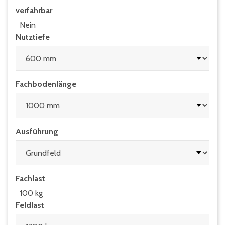
verfahrbar
• wenn Regale mit Flügeltüren eingesetzt
werden, deren Höhen-/Tiefenverhältnis
Nein
größer 4:1 ist
Nutztiefe
• wenn Regale mit herausziehbaren
Elementen (z.B. Schubladen) und Regale mit
Leitern eingesetzt werden
Fachbodenlänge
Ausführung
Fachlast
100 kg
Feldlast