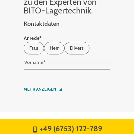
zu den Ex­per­ten von
BITO-La­ger­tech­nik.
Kontaktdaten
Anrede
*
Frau
Herr
Divers
Vorname
*
Nachname
*
MEHR ANZEIGEN
Firma
*
+49 (6753) 122-789