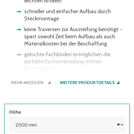
leichten Artikeln
schneller und einfacher Aufbau durch
Steckmontage
keine Traversen zur Aussteifung benötigt -
spart sowohl Zeit beim Aufbau als auch
Materialkosten bei der Beschaffung
gelochte Fachböden ermöglichen die
perfekte Fachunterteilung mittels
Fachtrennern
Fachböden im Raster von 25 mm
MEHR ANZEIGEN
WEITERE PRODUKTDETAILS
höhenverstellbar – optimale Anpassung ans
Lagergut
Regale müssen seitens des Nutzers
ausreichend gegen Kippen gesichert
Höhe
werden:
• wenn die Höhe des obersten Fachbodens