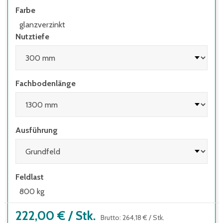
Farbe
im Verhältnis zur Regaltiefe größer 5:1 ist
• wenn Regale mit Flügeltüren eingesetzt
glanzverzinkt
werden, deren Höhen-/Tiefenverhältnis
Nutztiefe
größer 4:1 ist
• wenn Regale mit herausziehbaren
Elementen (z.B. Schubladen) und Regale mit
Leitern eingesetzt werden
Fachbodenlänge
Ausführung
Feldlast
800 kg
222,00 €
/
Stk.
Brutto
:
264,18 €
/
Stk.