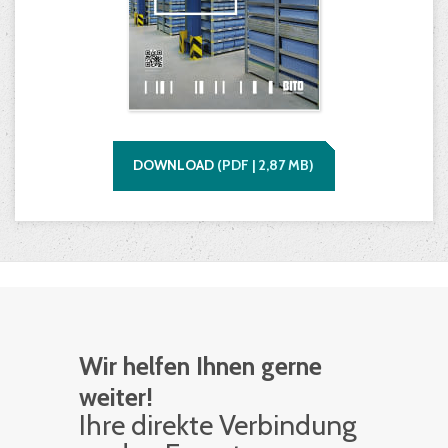
DOWNLOAD
(
PDF |
2,87
MB)
Wir helfen Ihnen gerne
weiter!
Ihre di­rek­te Ver­bin­dung