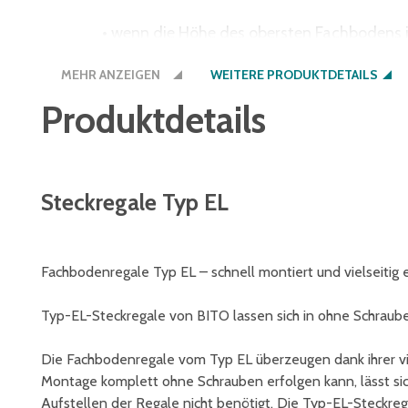
• wenn die Höhe des obersten Fachbodens im
• wenn Regale mit Flügeltüren eingesetzt w
MEHR ANZEIGEN
• wenn Regale mit herausziehbaren Element
WEITERE PRODUKTDETAILS
werden
Produktdetails
Steckregale Typ EL
Fachbodenregale Typ EL – schnell montiert und vielseitig 
Typ-EL-Steckregale von BITO lassen sich in ohne Schraube
Die Fachbodenregale vom Typ EL überzeugen dank ihrer viel
Montage komplett ohne Schrauben erfolgen kann, lässt sich
Aufstellen der Regale nicht benötigt. Die Typ-EL-Steckreg