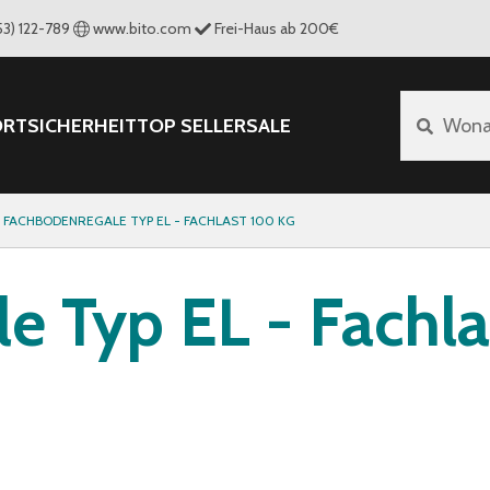
53) 122-789
www.bito.com
Frei-Haus ab 200€
ORT
SICHERHEIT
TOP SELLER
SALE
Wona
FACHBODENREGALE TYP EL - FACHLAST 100 KG
e Typ EL - Fachla