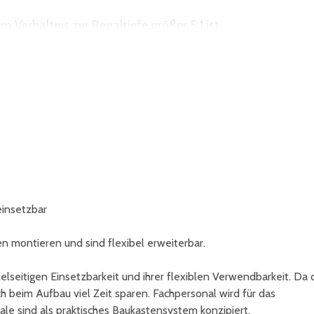
 Verhältnis zur Regaltiefe größer 5:1 ist
erden, deren Höhen-/Tiefenverhältnis größer 4:1 ist
en (z.B. Schubladen) und Regale mit Leitern eingesetzt
einsetzbar
n montieren und sind flexibel erweiterbar.
seitigen Einsetzbarkeit und ihrer flexiblen Verwendbarkeit. Da 
 beim Aufbau viel Zeit sparen. Fachpersonal wird für das
ale sind als praktisches Baukastensystem konzipiert.