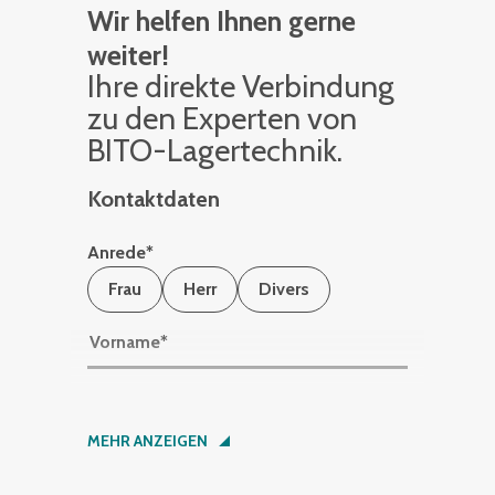
Wir helfen Ihnen gerne
weiter!
Ihre di­rek­te Ver­bin­dung
zu den Ex­per­ten von
BITO-La­ger­tech­nik.
Kontaktdaten
Anrede
*
Frau
Herr
Divers
Vorname
*
Nachname
*
MEHR ANZEIGEN