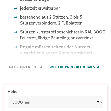
jederzeit erweiterbar
bestehend aus 2 Stützen, 3 bis 5
Stützenverbindern, 2 Fußplatten
Stützen kunststoffbeschichtet in RAL 3000
Feuerrot, übrige Bauteile glanzverzinkt
Regale müssen seitens des Nutzers
ausreichend gegen Kippen gesichert
werden:
MEHR ANZEIGEN
WEITERE PRODUKTDETAILS
• wenn die Höhe des obersten Fachbodens
im Verhältnis zur Regaltiefe größer 5:1 ist
• wenn Regale mit Flügeltüren eingesetzt
werden, deren Höhen-/Tiefenverhältnis
Höhe
größer 4:1 ist
• wenn Regale mit herausziehbaren
Elementen (z.B. Schubladen) und Regale mit