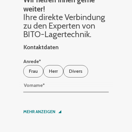
weiter!
Ihre di­rek­te Ver­bin­dung
zu den Ex­per­ten von
BITO-La­ger­tech­nik.
Kontaktdaten
Anrede
*
Frau
Herr
Divers
Vorname
*
Nachname
*
MEHR ANZEIGEN