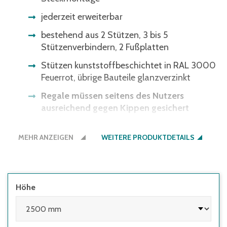
jederzeit erweiterbar
bestehend aus 2 Stützen, 3 bis 5
Stützenverbindern, 2 Fußplatten
Stützen kunststoffbeschichtet in RAL 3000
Feuerrot, übrige Bauteile glanzverzinkt
Regale müssen seitens des Nutzers
ausreichend gegen Kippen gesichert
werden:
MEHR ANZEIGEN
WEITERE PRODUKTDETAILS
• wenn die Höhe des obersten Fachbodens
im Verhältnis zur Regaltiefe größer 5:1 ist
• wenn Regale mit Flügeltüren eingesetzt
werden, deren Höhen-/Tiefenverhältnis
Höhe
größer 4:1 ist
• wenn Regale mit herausziehbaren
Elementen (z.B. Schubladen) und Regale mit