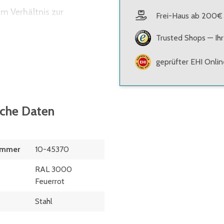
m Verhältnis zur
Frei-Haus ab 200€
erden, deren
Trusted Shops — Ihr
ten (z.B. Schubladen) und
geprüfter EHI Onli
sche Daten
ummer
10-45370
RAL 3000
Feuerrot
Stahl