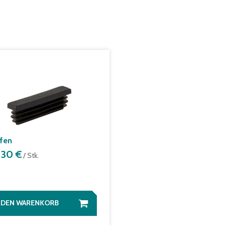
fen
,30 €
/ Stk.
N DEN WARENKORB