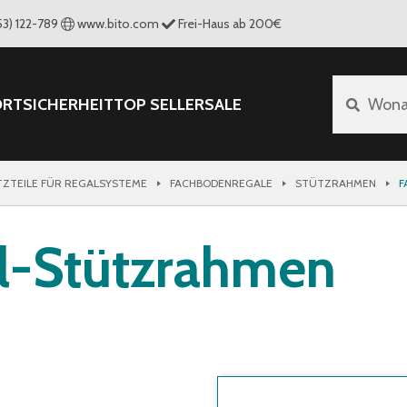
53) 122-789
www.bito.com
Frei-Haus ab 200€
ORT
SICHERHEIT
TOP SELLER
SALE
Wona
TZTEILE FÜR REGALSYSTEME
FACHBODENREGALE
STÜTZRAHMEN
F
l-Stützrahmen