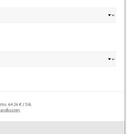
utto
:
64,26 €
/
Stk.
sandkosten