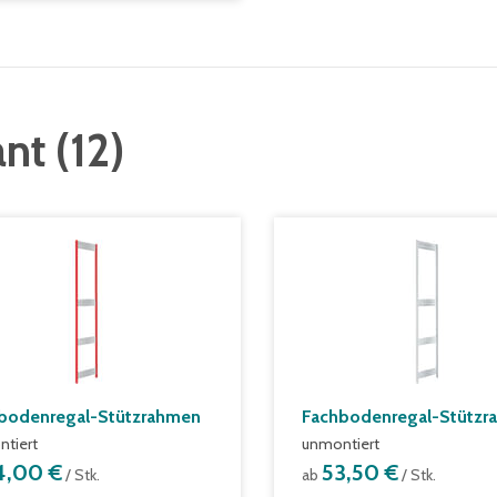
ant
(
12
)
bodenregal-Stützrahmen
Fachbodenregal-Stützr
tiert
unmontiert
4,00 €
53,50 €
/ Stk.
ab
/ Stk.