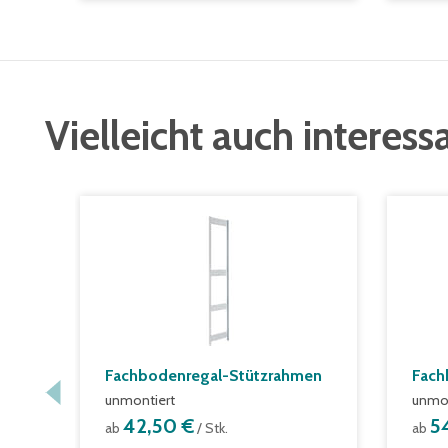
Vielleicht auch interess
Fachbodenregal-Stützrahmen
Fach
unmontiert
unmon
42,50 €
5
ab
/ Stk.
ab