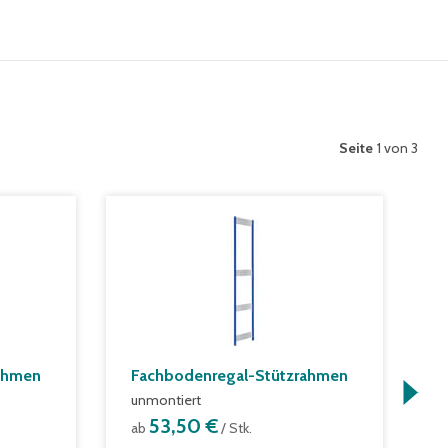
Seite
1 von 3
ahmen
Fachbodenregal-Stützrahmen
G
S
unmontiert
S
53,50 €
ab
/ Stk.
R