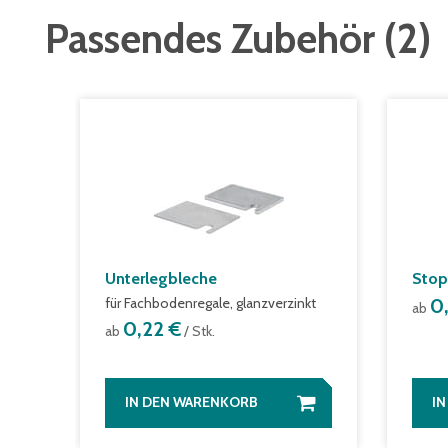
Passendes Zubehör
(
2
)
Unterlegbleche
Stop
für Fachbodenregale, glanzverzinkt
0
ab
0,22 €
ab
/ Stk.
IN DEN WARENKORB
I