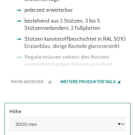
jederzeit erweiterbar
bestehend aus 2 Stützen, 3 bis 5
Stützenverbindern, 2 Fußplatten
Stützen kunststoffbeschichtet in RAL 5010
Enzianblau, übrige Bauteile glanzverzinkt
Regale müssen seitens des Nutzers
ausreichend gegen Kippen gesichert
werden:
MEHR ANZEIGEN
WEITERE PRODUKTDETAILS
• wenn die Höhe des obersten Fachbodens
im Verhältnis zur Regaltiefe größer 5:1 ist
• wenn Regale mit Flügeltüren eingesetzt
werden, deren Höhen-/Tiefenverhältnis
Höhe
größer 4:1 ist
• wenn Regale mit herausziehbaren
Elementen (z.B. Schubladen) und Regale mit