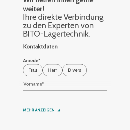
weiter!
Ihre di­rek­te Ver­bin­dung
zu den Ex­per­ten von
BITO-La­ger­tech­nik.
Kontaktdaten
Anrede
*
Frau
Herr
Divers
Vorname
*
Nachname
*
MEHR ANZEIGEN