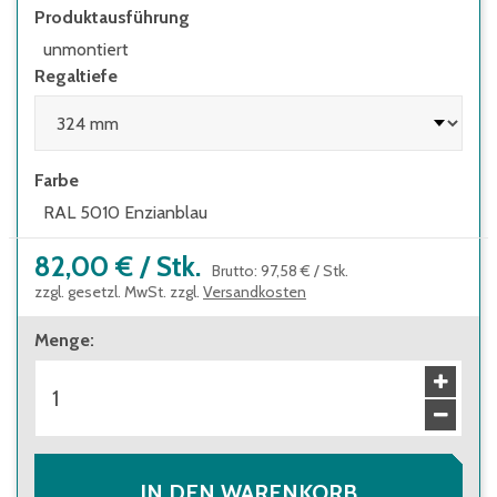
Leitern eingesetzt werden
Produktausführung
unmontiert
Regaltiefe
Farbe
RAL 5010 Enzianblau
82,00 €
/
Stk.
Brutto
:
97,58 €
/
Stk.
zzgl. gesetzl. MwSt. zzgl.
Versandkosten
Menge
:
IN DEN WARENKORB