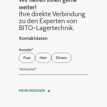
weiter!
Ihre di­rek­te Ver­bin­dung
zu den Ex­per­ten von
BITO-La­ger­tech­nik.
Kontaktdaten
Anrede
*
Frau
Herr
Divers
Vorname
*
Nachname
*
MEHR ANZEIGEN