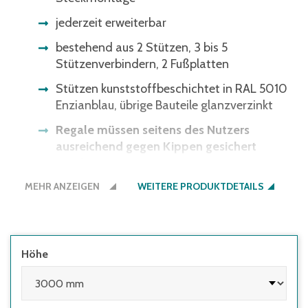
jederzeit erweiterbar
bestehend aus 2 Stützen, 3 bis 5
Stützenverbindern, 2 Fußplatten
Stützen kunststoffbeschichtet in RAL 5010
Enzianblau, übrige Bauteile glanzverzinkt
Regale müssen seitens des Nutzers
ausreichend gegen Kippen gesichert
werden:
MEHR ANZEIGEN
WEITERE PRODUKTDETAILS
• wenn die Höhe des obersten Fachbodens
im Verhältnis zur Regaltiefe größer 5:1 ist
• wenn Regale mit Flügeltüren eingesetzt
werden, deren Höhen-/Tiefenverhältnis
Höhe
größer 4:1 ist
• wenn Regale mit herausziehbaren
Elementen (z.B. Schubladen) und Regale mit