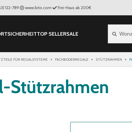
53) 122-789
www.bito.com
Frei-Haus ab 200€
ORT
SICHERHEIT
TOP SELLER
SALE
Wona
TZTEILE FÜR REGALSYSTEME
FACHBODENREGALE
STÜTZRAHMEN
F
l-Stützrahmen