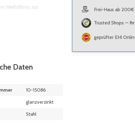
m Verhältnis zur
Frei-Haus ab 200€
erden, deren
Trusted Shops — Ihr
ten (z.B. Schubladen) und
geprüfter EHI Onli
sche Daten
ummer
10-15086
glanzverzinkt
Stahl