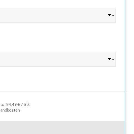
tto
:
84,49 €
/
Stk.
sandkosten