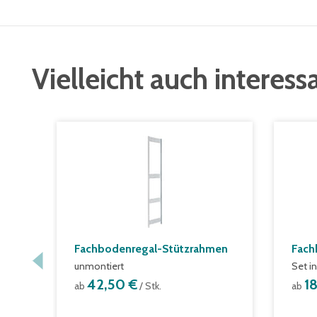
Vielleicht auch interess
Fachbodenregal-Stützrahmen
Fach
unmontiert
Set i
42,50 €
1
ab
/ Stk.
ab