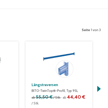
Seite
1 von 3
Längstraversen
S
BITO-TwinTop®-Profil, Typ 95L
a
55,50 €
44,40 €
ab
/ Stk.
ab
/ Stk.