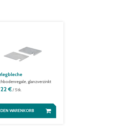
rlegbleche
achbodenregale, glanzverzinkt
,22 €
/ Stk.
N DEN WARENKORB