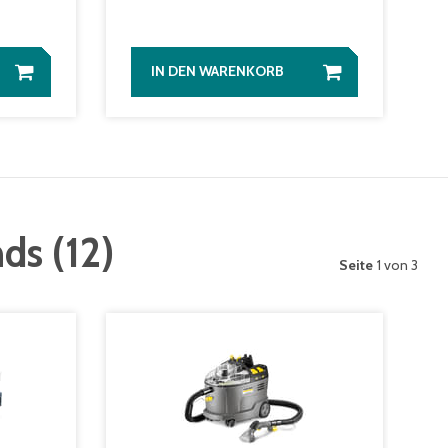
IN DEN WARENKORB
nds
(
12
)
Seite
1 von 3