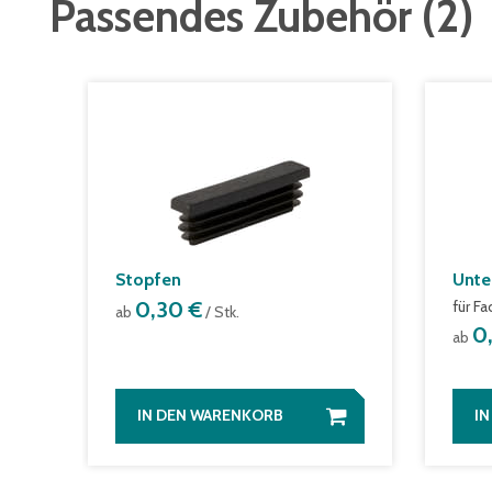
Passendes Zubehör
(
2
)
Stopfen
Unte
0,30 €
für F
ab
/ Stk.
0
ab
IN DEN WARENKORB
I