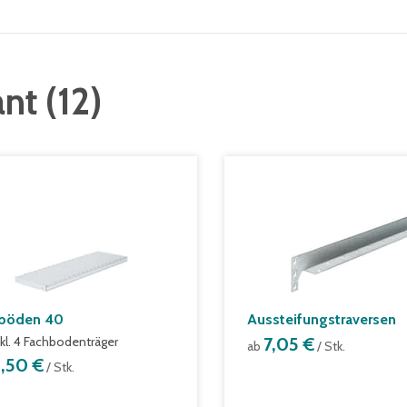
ant
(
12
)
böden 40
Aussteifungstraversen
nkl. 4 Fachbodenträger
7,05 €
ab
/ Stk.
8,50 €
/ Stk.