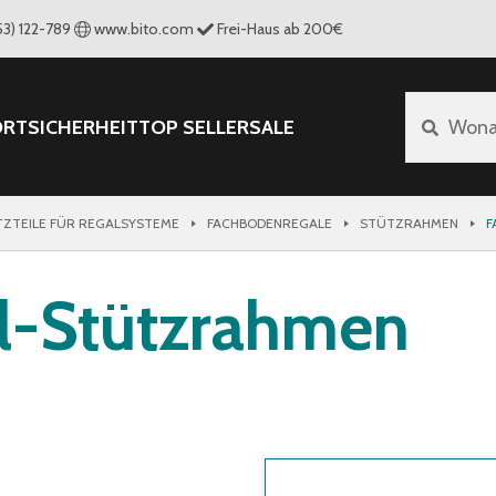
53) 122-789
www.bito.com
Frei-Haus ab 200€
ORT
SICHERHEIT
TOP SELLER
SALE
Wona
TZTEILE FÜR REGALSYSTEME
FACHBODENREGALE
STÜTZRAHMEN
F
l-Stützrahmen