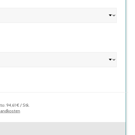
tto
:
94,61 €
/
Stk.
sandkosten