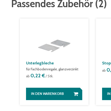
Passendes Zubehör
(
2
)
Unterlegbleche
Stop
für Fachbodenregale, glanzverzinkt
0
ab
0,22 €
ab
/ Stk.
IN DEN WARENKORB
I