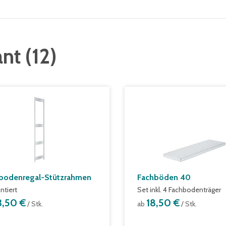
ant
(
12
)
bodenregal-Stützrahmen
Fachböden 40
tiert
Set inkl. 4 Fachbodenträger
3,50 €
18,50 €
/ Stk.
ab
/ Stk.