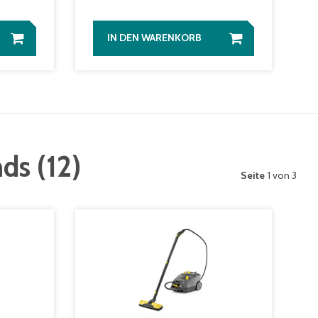
IN DEN WARENKORB
nds
(
12
)
Seite
1 von 3