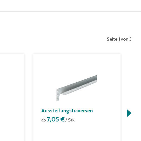
Seite
1 von 3
Aussteifungstraversen
F
7,05 €
u
ab
/ Stk.
a