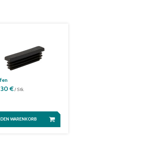
fen
,30 €
/ Stk.
N DEN WARENKORB