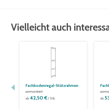
Vielleicht auch interess
Fachbodenregal-Stützrahmen
Fach
unmontiert
unmon
42,50 €
5
ab
/ Stk.
ab