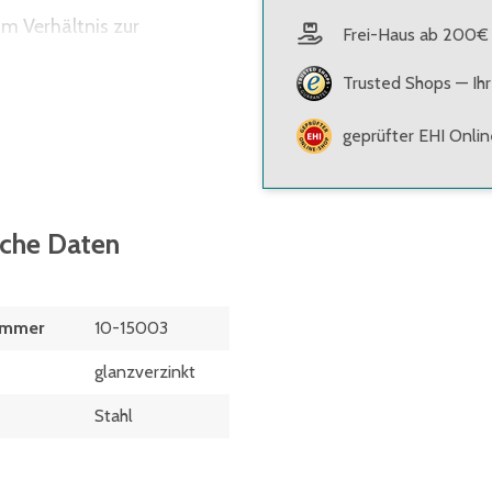
m Verhältnis zur
Frei-Haus ab 200€
erden, deren
Trusted Shops — Ihr
ten (z.B. Schubladen) und
geprüfter EHI Onli
sche Daten
ummer
10-15003
glanzverzinkt
Stahl