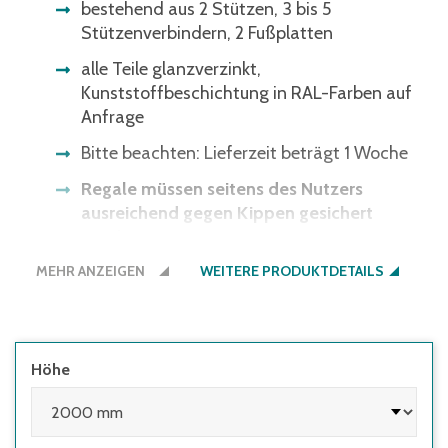
bestehend aus 2 Stützen, 3 bis 5
Stützenverbindern, 2 Fußplatten
alle Teile glanzverzinkt,
Kunststoffbeschichtung in RAL-Farben auf
Anfrage
Bitte beachten: Lieferzeit beträgt 1 Woche
Regale müssen seitens des Nutzers
ausreichend gegen Kippen gesichert
werden:
MEHR ANZEIGEN
WEITERE PRODUKTDETAILS
• wenn die Höhe des obersten Fachbodens
im Verhältnis zur Regaltiefe größer 5:1 ist
• wenn Regale mit Flügeltüren eingesetzt
werden, deren Höhen-/Tiefenverhältnis
Höhe
größer 4:1 ist
• wenn Regale mit herausziehbaren
Elementen (z.B. Schubladen) und Regale mit