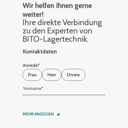
Wir helfen Ihnen gerne
weiter!
Ihre di­rek­te Ver­bin­dung
zu den Ex­per­ten von
BITO-La­ger­tech­nik.
Kontaktdaten
Anrede
*
Frau
Herr
Divers
Vorname
*
Nachname
*
MEHR ANZEIGEN