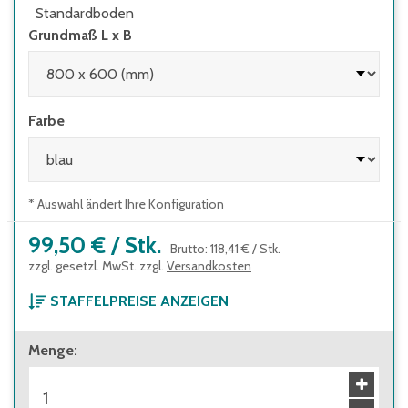
Standardboden
Grundmaß L x B
Farbe
* Auswahl ändert Ihre Konfiguration
99,50 €
/
Stk.
Brutto
:
118,41 €
/
Stk.
zzgl. gesetzl. MwSt. zzgl.
Versandkosten
STAFFELPREISE ANZEIGEN
ab 1 Stück
Menge
:
99,50 €
Brutto
:
118,41 €
ab 12 Stück