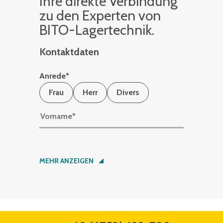
Ihre di­rek­te Ver­bin­dung
zu den Ex­per­ten von
BITO-La­ger­tech­nik.
Kontaktdaten
Anrede
*
Frau
Herr
Divers
Vorname
*
Nachname
*
MEHR ANZEIGEN
Firma
*