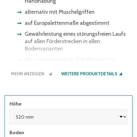
Handhabung
alternativ mit Muschelgriffen
auf Europalettenmaße abgestimmt
Gewährleistung eines störungsfreien Laufs
auf allen Förderstrecken in allen
Bodenvarianten
die variantenreichste Behälterserie für
nahezu jeden Bedarf im Lager, in der
MEHR ANZEIGEN
Produktion und beim Transport
WEITERE PRODUKTDETAILS
Höhe
Boden