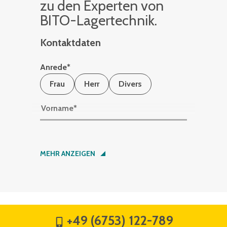
zu den Ex­per­ten von
BITO-La­ger­tech­nik.
Kontaktdaten
Anrede
*
Frau
Herr
Divers
Vorname
*
Nachname
*
MEHR ANZEIGEN
Firma
*
+49 (6753) 122-789