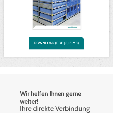
DOWNLOAD
(
PDF |
6,18
MB)
Wir helfen Ihnen gerne
weiter!
Ihre di­rek­te Ver­bin­dung