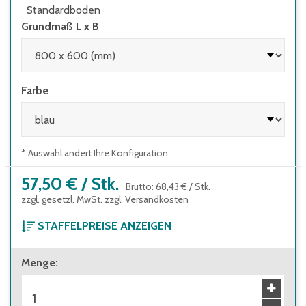
Standardboden
Grundmaß L x B
Farbe
* Auswahl ändert Ihre Konfiguration
57,50 €
/
Stk.
Brutto
:
68,43 €
/
Stk.
zzgl. gesetzl. MwSt. zzgl.
Versandkosten
STAFFELPREISE ANZEIGEN
ab 1 Stück
Menge
:
57,50 €
Brutto
:
68,43 €
ab 40 Stück