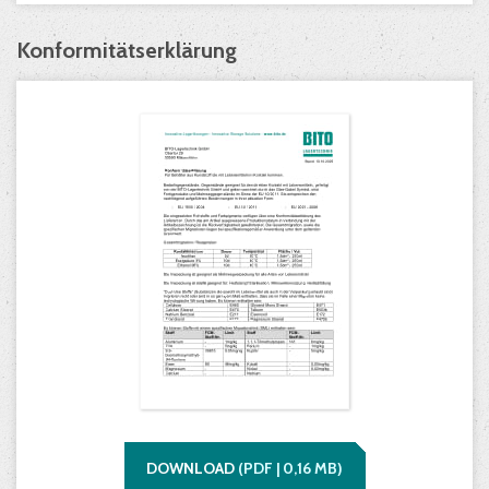
Konformitätserklärung
DOWNLOAD
(
PDF |
0,16
MB)