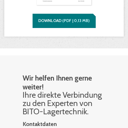
DOWNLOAD
(
PDF |
0,13
MB)
Wir helfen Ihnen gerne
weiter!
Ihre di­rek­te Ver­bin­dung
zu den Ex­per­ten von
BITO-La­ger­tech­nik.
Kontaktdaten