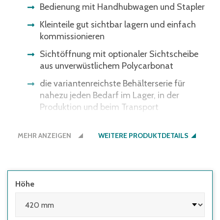
Bedienung mit Handhubwagen und Stapler
Kleinteile gut sichtbar lagern und einfach
kommissionieren
Sichtöffnung mit optionaler Sichtscheibe
aus unverwüstlichem Polycarbonat
die variantenreichste Behälterserie für
nahezu jeden Bedarf im Lager, in der
Produktion und beim Transport
alternativ mit Muschelgriffen
MEHR ANZEIGEN
WEITERE PRODUKTDETAILS
Bitte beachten Sie: Einige
Lichtschrankensysteme erkennen die
schwarze Bodenfarbe nicht - gerne bieten
wir Ihnen den Boden auch in der
Höhe
Behälterfarbe an.