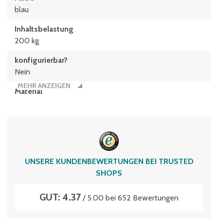
blau
Inhaltsbelastung
200 kg
konfigurierbar?
Nein
MEHR ANZEIGEN
Material
Polypropylen
Typen­be­zeich­nung
XL86324DKufe
Volumen
UNSERE KUNDENBEWERTUNGEN BEI TRUSTED
121 Liter
SHOPS
GUT: 4.37
/ 5.00 bei 652 Bewertungen