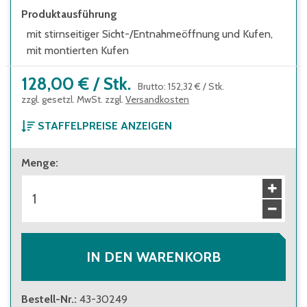
Produktausführung
mit stirnseitiger Sicht-/Entnahmeöffnung und Kufen,
mit montierten Kufen
128,00 €
/
Stk.
Brutto
:
152,32 €
/
Stk.
zzgl. gesetzl. MwSt. zzgl.
Versandkosten
STAFFELPREISE ANZEIGEN
ab 1 Stück
Menge
:
128,00 €
Brutto
:
152,32 €
ab 10 Stück
114,00 €
Brutto
:
135,66 €
IN DEN WARENKORB
Bestell-Nr.
:
43-30249