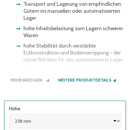
Transport und Lagerung von empfindlichen
Gütern im manuellen oder automatisierten
Lager
hohe Inhaltsbelastung zum Lagern schwerer
Waren
hohe Stabilität durch verstärkte
Eckkonstruktion und Bodenverrippung - der
ideale Behälter für das automatisierte Lager
die variantenreichste Behälterserie für
nahezu jeden Bedarf im Lager, in der
MEHR ANZEIGEN
WEITERE PRODUKTDETAILS
Produktion und beim Transport
Höhe