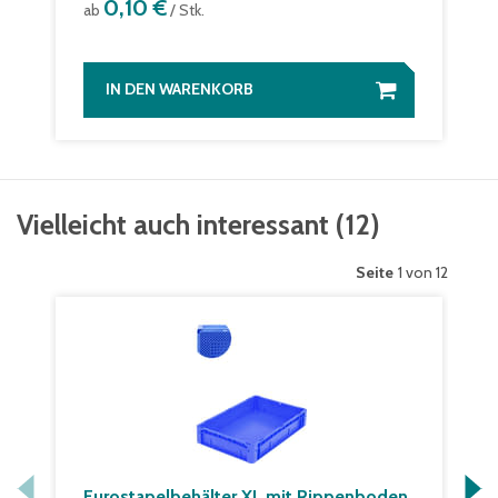
0,10 €
ab
/ Stk.
IN DEN WARENKORB
Vielleicht auch interessant
(
12
)
Seite
1 von 12
Eurostapelbehälter XL mit Rippenboden