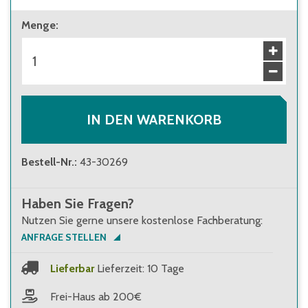
ab 1 Stück
Menge
:
53,00 €
Brutto
:
63,07 €
ab 32 Stück
48,10 €
Brutto
:
57,24 €
IN DEN WARENKORB
Bestell-Nr.
:
43-30269
Haben Sie Fragen?
Nutzen Sie gerne unsere kostenlose Fachberatung:
ANFRAGE STELLEN
Lieferbar
Lieferzeit: 10 Tage
Frei-Haus ab 200€