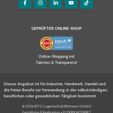
GEPRÜFTER ONLINE-SHOP
Ja, ich habe die
Online-Shopping mit
Datenschutzhinweise gelesen
Fairness & Transparenz!
und akzeptiere diese.
*
Ja, ich möchte mich für den
Dieses Angebot ist für Industrie, Handwerk, Handel und
BITO Newsletter Fachwissen
die freien Berufe zur Verwendung in der selbstständigen,
Intralogistiker anmelden.
beruflichen oder gewerblichen Tätigkeit bestimmt.
©
2026 BITO-Lagertechnik Bittmann GmbH
|
Ja, ich möchte mich für den
Gestaltung & Realisation
+ | LOUIS
INTERNET