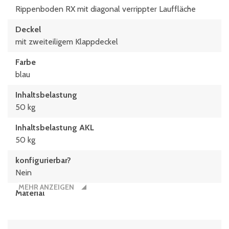
Rippenboden RX mit diagonal verrippter Lauffläche
Deckel
mit zweiteiligem Klappdeckel
Farbe
blau
Inhaltsbelastung
50 kg
Inhaltsbelastung AKL
50 kg
konfigurierbar?
Nein
MEHR ANZEIGEN
Material
Polypropylen
Typen­be­zeich­nung