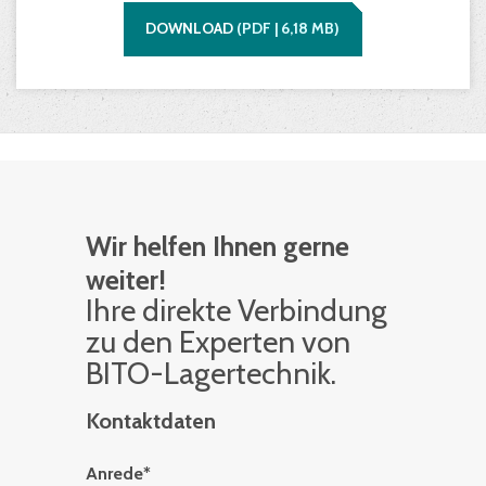
DOWNLOAD
(
PDF |
6,18
MB)
Wir helfen Ihnen gerne
weiter!
Ihre di­rek­te Ver­bin­dung
zu den Ex­per­ten von
BITO-La­ger­tech­nik.
Kontaktdaten
Anrede
*