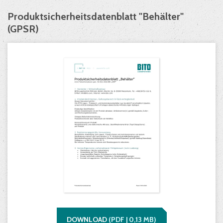
Produktsicherheitsdatenblatt "Behälter"
(GPSR)
DOWNLOAD
(
PDF |
0,13
MB)