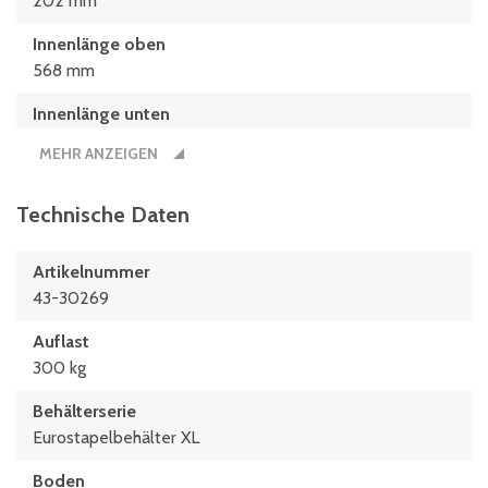
202 mm
Innenlänge oben
568 mm
Innenlänge unten
559 mm
MEHR ANZEIGEN
Innenmaße L x B x H
559 x 359 x 202 (mm)
Technische Daten
Länge
Artikelnummer
600 mm
43-30269
Maße L x B
Auflast
600 x 400 (mm)
300 kg
Behälterserie
Eurostapelbehälter XL
Boden