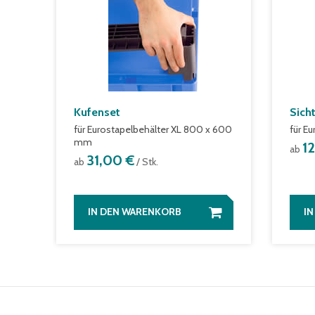
Kufenset
Sich
für Eurostapelbehälter XL 800 x 600
für E
mm
1
ab
31,00 €
ab
/ Stk.
IN DEN WARENKORB
I