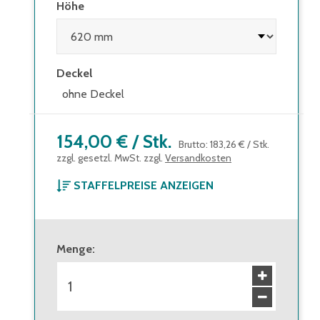
Höhe
Deckel
ohne Deckel
154,00 €
/
Stk.
Brutto
:
183,26 €
/
Stk.
zzgl. gesetzl. MwSt. zzgl.
Versandkosten
STAFFELPREISE ANZEIGEN
ab 1 Stück
154,00 €
Brutto
:
183,26 €
Menge
:
ab 6 Stück
141,00 €
Brutto
:
167,79 €