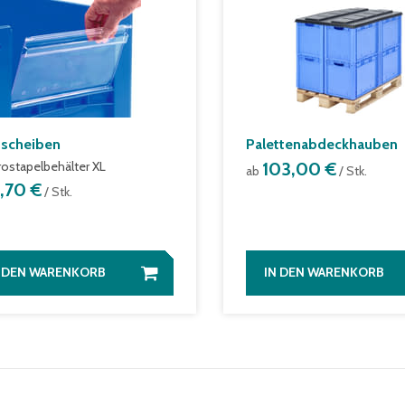
tscheiben
Palettenabdeckhauben
urostapelbehälter XL
103,00 €
ab
/ Stk.
2,70 €
/ Stk.
N DEN WARENKORB
IN DEN WARENKORB