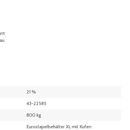
nnt
lau
21 %
43-22585
800 kg
Eurostapelbehälter XL mit Kufen