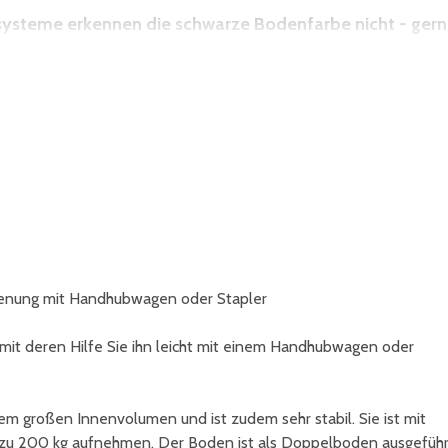
nsysteme erkennen die schwarze Bodenfarbe nicht - ger
hälterfarbe an.
edienung mit Handhubwagen oder Stapler
 mit deren Hilfe Sie ihn leicht mit einem Handhubwagen oder
em großen Innenvolumen und ist zudem sehr stabil. Sie ist mit
zu 200 kg aufnehmen. Der Boden ist als Doppelboden ausgeführ