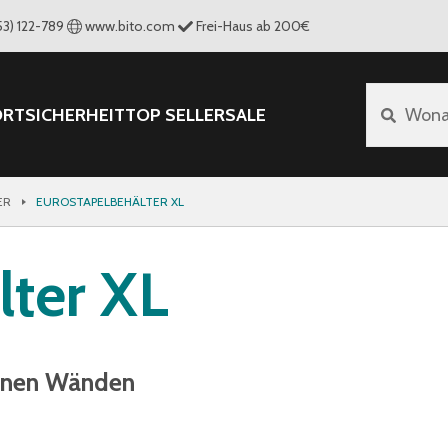
53) 122-789
www.bito.com
Frei-Haus ab 200€
ORT
SICHERHEIT
TOP SELLER
SALE
Wona
ER
EUROSTAPELBEHÄLTER XL
lter XL
senen Wänden