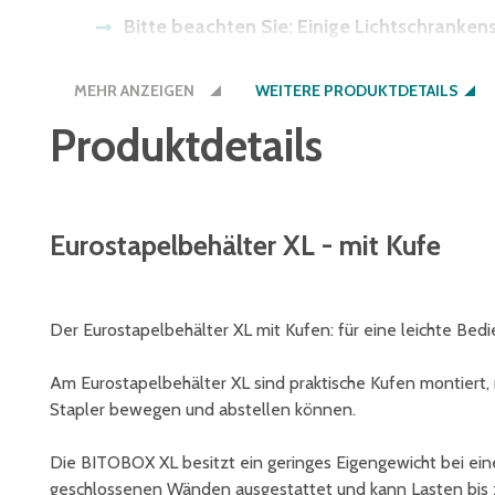
Bitte beachten Sie: Einige Lichtschranke
bieten wir Ihnen den Boden auch in der Be
MEHR ANZEIGEN
WEITERE PRODUKTDETAILS
Produktdetails
Eurostapelbehälter XL - mit Kufe
Der Eurostapelbehälter XL mit Kufen: für eine leichte B
Am Eurostapelbehälter XL sind praktische Kufen montiert,
Stapler bewegen und abstellen können.
Die BITOBOX XL besitzt ein geringes Eigengewicht bei ein
geschlossenen Wänden ausgestattet und kann Lasten bis 