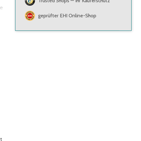
Trusted Shops — Ihr Käuferschutz
ne
geprüfter EHI Online-Shop
t