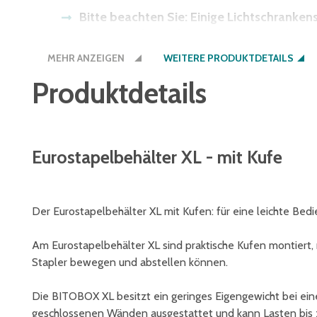
Bitte beachten Sie: Einige Lichtschranke
bieten wir Ihnen den Boden auch in der Be
MEHR ANZEIGEN
WEITERE PRODUKTDETAILS
Produktdetails
Eurostapelbehälter XL - mit Kufe
Der Eurostapelbehälter XL mit Kufen: für eine leichte B
Am Eurostapelbehälter XL sind praktische Kufen montiert,
Stapler bewegen und abstellen können.
Die BITOBOX XL besitzt ein geringes Eigengewicht bei ein
geschlossenen Wänden ausgestattet und kann Lasten bis 