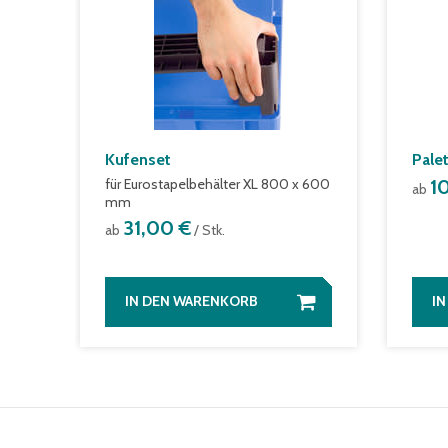
Kufenset
Pale
für Eurostapelbehälter XL 800 x 600
1
ab
mm
31,00 €
ab
/ Stk.
IN DEN WARENKORB
I