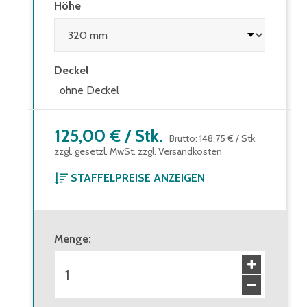
Höhe
Deckel
ohne Deckel
125,00 €
/
Stk.
Brutto
:
148,75 €
/
Stk.
zzgl. gesetzl. MwSt. zzgl.
Versandkosten
STAFFELPREISE ANZEIGEN
ab 1 Stück
125,00 €
Brutto
:
148,75 €
Menge
:
ab 14 Stück
110,00 €
Brutto
:
130,90 €