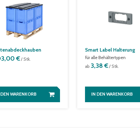
ttenabdeckhauben
Smart Label Halterung
03,00 €
für alle Behältertypen
/ Stk.
3,38 €
ab
/ Stk.
N DEN WARENKORB
IN DEN WARENKORB