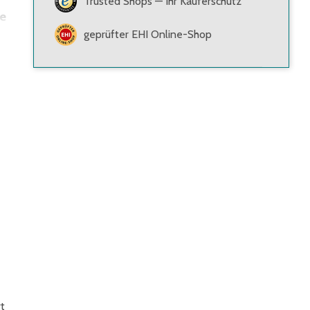
Trusted Shops — Ihr Käuferschutz
ne
geprüfter EHI Online-Shop
t