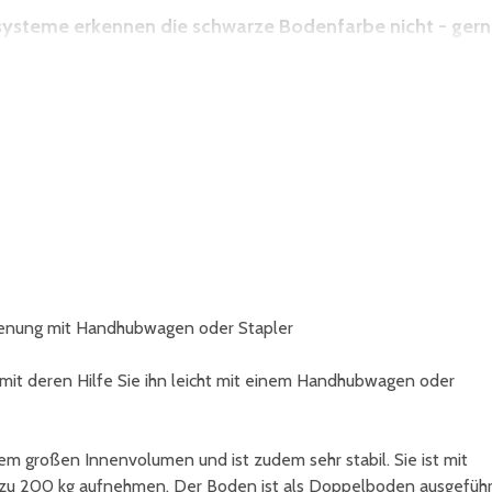
nsysteme erkennen die schwarze Bodenfarbe nicht - ger
hälterfarbe an.
edienung mit Handhubwagen oder Stapler
 mit deren Hilfe Sie ihn leicht mit einem Handhubwagen oder
em großen Innenvolumen und ist zudem sehr stabil. Sie ist mit
zu 200 kg aufnehmen. Der Boden ist als Doppelboden ausgeführ