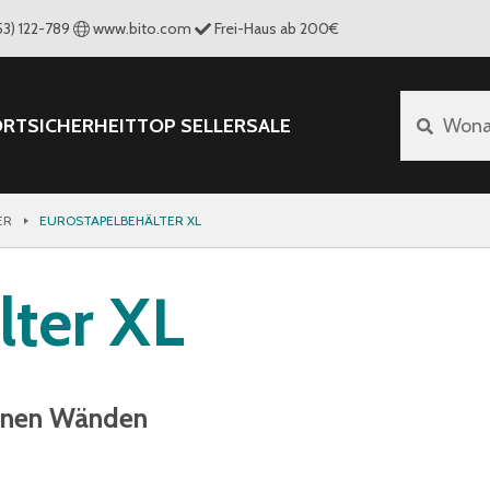
53) 122-789
www.bito.com
Frei-Haus ab 200€
ORT
SICHERHEIT
TOP SELLER
SALE
Wona
ER
EUROSTAPELBEHÄLTER XL
lter XL
senen Wänden