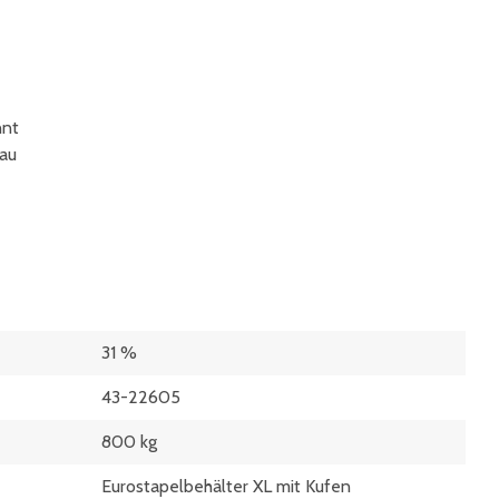
nnt
lau
31 %
43-22605
800 kg
Eurostapelbehälter XL mit Kufen