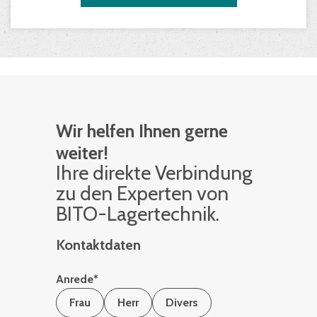
Wir helfen Ihnen gerne
weiter!
Ihre di­rek­te Ver­bin­dung
zu den Ex­per­ten von
BITO-La­ger­tech­nik.
Kontaktdaten
Anrede
*
Frau
Herr
Divers