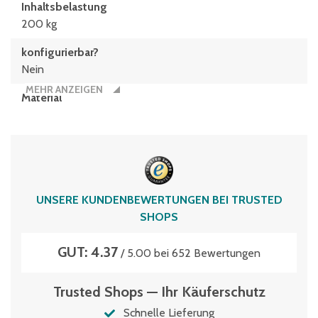
Inhaltsbelastung
200 kg
konfigurierbar?
Nein
MEHR ANZEIGEN
Material
Polypropylen
Typen­be­zeich­nung
XL86326DKufe
Volumen
UNSERE KUNDENBEWERTUNGEN BEI TRUSTED
121 Liter
SHOPS
GUT: 4.37
/ 5.00 bei 652 Bewertungen
Trusted Shops — Ihr Käuferschutz
Schnelle Lieferung