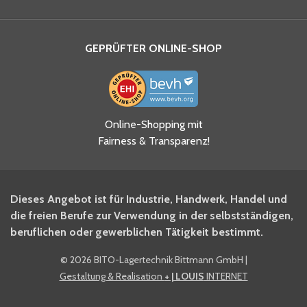
GEPRÜFTER ONLINE-SHOP
Ja, ich habe die
Online-Shopping mit
Datenschutzhinweise gelesen
Fairness & Transparenz!
und akzeptiere diese.
*
Ja, ich möchte mich für den
Dieses Angebot ist für Industrie, Handwerk, Handel und
BITO Newsletter Fachwissen
die freien Berufe zur Verwendung in der selbstständigen,
Intralogistiker anmelden.
beruflichen oder gewerblichen Tätigkeit bestimmt.
©
2026 BITO-Lagertechnik Bittmann GmbH
|
Ja, ich möchte mich für den
Gestaltung & Realisation
+ | LOUIS
INTERNET
BITO Shop-Newsletter
anmelden und keine Aktionen