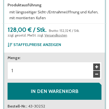
Produktausführung
mit längsseitiger Sicht-/Entnahmeöffnung und Kufen,
mit montierten Kufen
128,00 €
/
Stk.
Brutto
:
152,32 €
/
Stk.
zzgl. gesetzl. MwSt. zzgl.
Versandkosten
STAFFELPREISE ANZEIGEN
ab 1 Stück
Menge
:
128,00 €
Brutto
:
152,32 €
ab 10 Stück
114,00 €
Brutto
:
135,66 €
IN DEN WARENKORB
Bestell-Nr.
:
43-30252