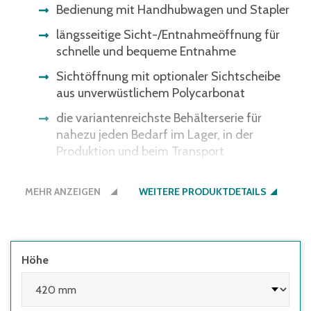
Bedienung mit Handhubwagen und Stapler
längsseitige Sicht-/Entnahmeöffnung für
schnelle und bequeme Entnahme
Sichtöffnung mit optionaler Sichtscheibe
aus unverwüstlichem Polycarbonat
die variantenreichste Behälterserie für
nahezu jeden Bedarf im Lager, in der
Produktion und beim Transport
ergonomische Durchfassgriffe für bessere
MEHR ANZEIGEN
Handhabung
WEITERE PRODUKTDETAILS
alternativ mit Muschelgriffen
Bitte beachten Sie: Einige
Lichtschrankensysteme erkennen die
Höhe
schwarze Bodenfarbe nicht - gerne bieten
wir Ihnen den Boden auch in der
Behälterfarbe an.