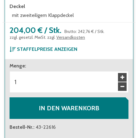
Deckel
mit zweiteiligem Klappdeckel
204,00 €
/
Stk.
Brutto
:
242,76 €
/
Stk.
zzgl. gesetzl. MwSt. zzgl.
Versandkosten
STAFFELPREISE ANZEIGEN
ab 1 Stück
Menge
:
204,00 €
Brutto
:
242,76 €
ab 6 Stück
185,00 €
Brutto
:
220,15 €
IN DEN WARENKORB
Bestell-Nr.
:
43-22616