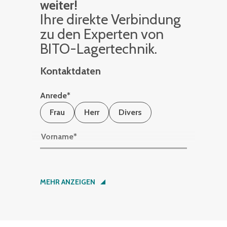
weiter!
Ihre di­rek­te Ver­bin­dung
zu den Ex­per­ten von
BITO-La­ger­tech­nik.
Kontaktdaten
Anrede
*
Frau
Herr
Divers
Vorname
*
Nachname
*
MEHR ANZEIGEN
Firma
*