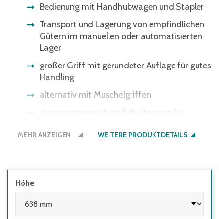
Bedienung mit Handhubwagen und Stapler
Transport und Lagerung von empfindlichen
Gütern im manuellen oder automatisierten
Lager
großer Griff mit gerundeter Auflage für gutes
Handling
alternativ mit Muschelgriffen
die variantenreichste Behälterserie für
nahezu jeden Bedarf im Lager, in der
MEHR ANZEIGEN
Produktion und beim Transport
WEITERE PRODUKTDETAILS
Bitte beachten Sie: Einige
Lichtschrankensysteme erkennen die
schwarze Bodenfarbe nicht - gerne bieten
Höhe
wir Ihnen den Boden auch in der
Behälterfarbe an.