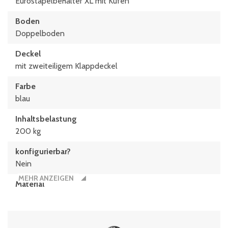
Eurostapelbehälter XL mit Kufen
Boden
Doppelboden
Deckel
mit zweiteiligem Klappdeckel
Farbe
blau
Inhaltsbelastung
200 kg
konfigurierbar?
Nein
MEHR ANZEIGEN
Material
Polypropylen
Typen­be­zeich­nung