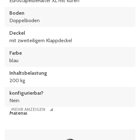
Eurostapelbehälter XL mit Kufen
Boden
Doppelboden
Deckel
mit zweiteiligem Klappdeckel
Farbe
blau
Inhaltsbelastung
200 kg
konfigurierbar?
Nein
MEHR ANZEIGEN
Material
Polypropylen
Typen­be­zeich­nung