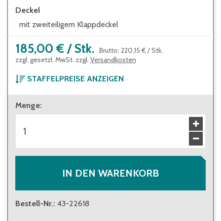
Deckel
mit zweiteiligem Klappdeckel
185,00 €
/
Stk.
Brutto
:
220,15 €
/
Stk.
zzgl. gesetzl. MwSt. zzgl.
Versandkosten
STAFFELPREISE ANZEIGEN
ab 1 Stück
Menge
:
185,00 €
Brutto
:
220,15 €
ab 8 Stück
165,00 €
Brutto
:
196,35 €
IN DEN WARENKORB
Bestell-Nr.
:
43-22618