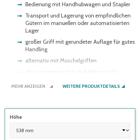
Bedienung mit Handhubwagen und Stapler
Transport und Lagerung von empfindlichen
Gütern im manuellen oder automatisierten
Lager
großer Griff mit gerundeter Auflage für gutes
Handling
alternativ mit Muschelgriffen
die variantenreichste Behälterserie für
nahezu jeden Bedarf im Lager, in der
MEHR ANZEIGEN
Produktion und beim Transport
WEITERE PRODUKTDETAILS
Bitte beachten Sie: Einige
Lichtschrankensysteme erkennen die
schwarze Bodenfarbe nicht - gerne bieten
Höhe
wir Ihnen den Boden auch in der
Behälterfarbe an.