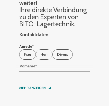
weiter!
Ihre di­rek­te Ver­bin­dung
zu den Ex­per­ten von
BITO-La­ger­tech­nik.
Kontaktdaten
Anrede
*
Frau
Herr
Divers
Vorname
*
Nachname
*
MEHR ANZEIGEN
Firma
*