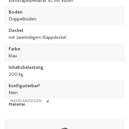
Eurostapelbehälter XL mit Kufen
Boden
Doppelboden
Deckel
mit zweiteiligem Klappdeckel
Farbe
blau
Inhaltsbelastung
200 kg
konfigurierbar?
Nein
MEHR ANZEIGEN
Material
Polypropylen
Typen­be­zeich­nung