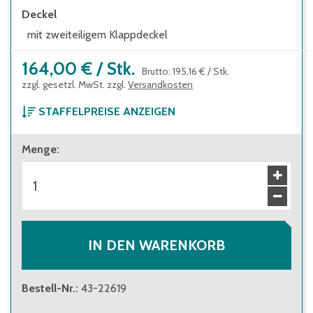
Deckel
mit zweiteiligem Klappdeckel
164,00 €
/
Stk.
Brutto
:
195,16 €
/
Stk.
zzgl. gesetzl. MwSt. zzgl.
Versandkosten
STAFFELPREISE ANZEIGEN
ab 1 Stück
Menge
:
164,00 €
Brutto
:
195,16 €
ab 18 Stück
147,00 €
Brutto
:
174,93 €
IN DEN WARENKORB
Bestell-Nr.
:
43-22619