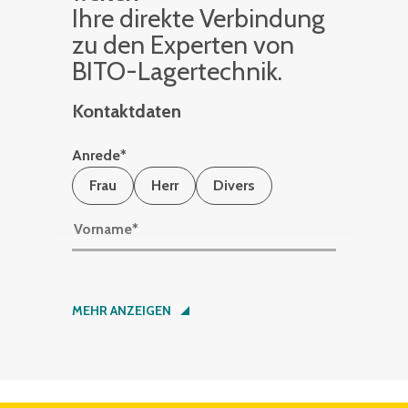
Ihre di­rek­te Ver­bin­dung
zu den Ex­per­ten von
BITO-La­ger­tech­nik.
Kontaktdaten
Anrede
*
Frau
Herr
Divers
Vorname
*
Nachname
*
MEHR ANZEIGEN
Firma
*