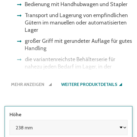
Bedienung mit Handhubwagen und Stapler
Transport und Lagerung von empfindlichen
Gütern im manuellen oder automatisierten
Lager
großer Griff mit gerundeter Auflage für gutes
Handling
die variantenreichste Behälterserie für
nahezu jeden Bedarf im Lager, in der
Produktion und beim Transport
MEHR ANZEIGEN
Bitte beachten Sie: Einige
WEITERE PRODUKTDETAILS
Lichtschrankensysteme erkennen die
schwarze Bodenfarbe nicht - gerne bieten
wir Ihnen den Boden auch in der
Behälterfarbe an.
Höhe