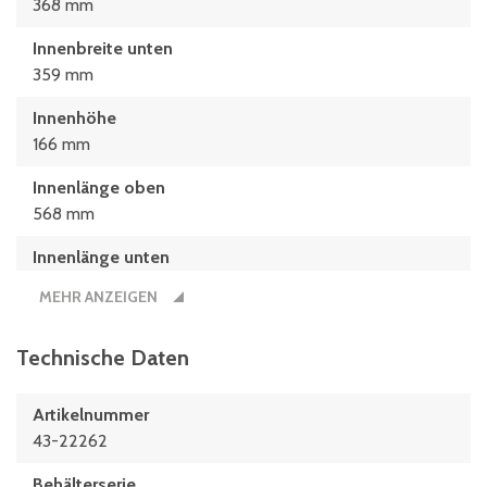
368 mm
Innenbreite unten
359 mm
Innenhöhe
166 mm
Innenlänge oben
568 mm
Innenlänge unten
559 mm
MEHR ANZEIGEN
Innenmaße L x B x H
559 x 359 x 166 (mm)
Technische Daten
Länge
Artikelnummer
600 mm
43-22262
Maße L x B
Behälterserie