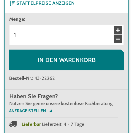
STAFFELPREISE ANZEIGEN
ab 1 Stück
Menge
:
43,60 €
Brutto
:
51,88 €
ab 44 Stück
40,30 €
Brutto
:
47,96 €
IN DEN WARENKORB
Bestell-Nr.
:
43-22262
Haben Sie Fragen?
Nutzen Sie gerne unsere kostenlose Fachberatung:
ANFRAGE STELLEN
Lieferbar
Lieferzeit: 4 - 7 Tage