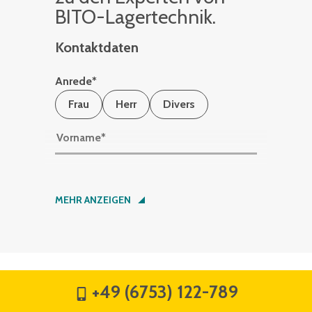
BITO-La­ger­tech­nik.
Kontaktdaten
Anrede
*
Frau
Herr
Divers
Vorname
*
Nachname
*
MEHR ANZEIGEN
Firma
*
+49 (6753) 122-789
Straße
*