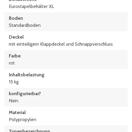
600 x 400 (mm)
Eurostapelbehälter XL
Boden
Standardboden
Deckel
mit einteiligem Klappdeckel und Schnappverschluss
Farbe
rot
Inhaltsbelastung
15 kg
konfigurierbar?
Nein
Material
Polypropylen
Typen­be­zeich­nung