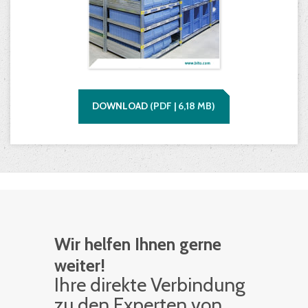
DOWNLOAD
(
PDF |
6,18
MB)
Wir helfen Ihnen gerne
weiter!
Ihre di­rek­te Ver­bin­dung
zu den Ex­per­ten von