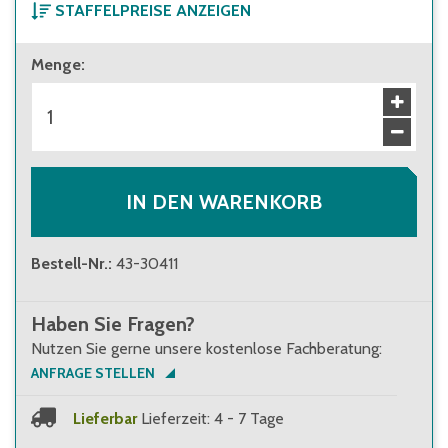
STAFFELPREISE ANZEIGEN
ab 1 Stück
Menge
:
24,20 €
Brutto
:
28,80 €
ab 176 Stück
21,50 €
Brutto
:
25,59 €
IN DEN WARENKORB
Bestell-Nr.
:
43-30411
Haben Sie Fragen?
Nutzen Sie gerne unsere kostenlose Fachberatung:
ANFRAGE STELLEN
Lieferbar
Lieferzeit: 4 - 7 Tage