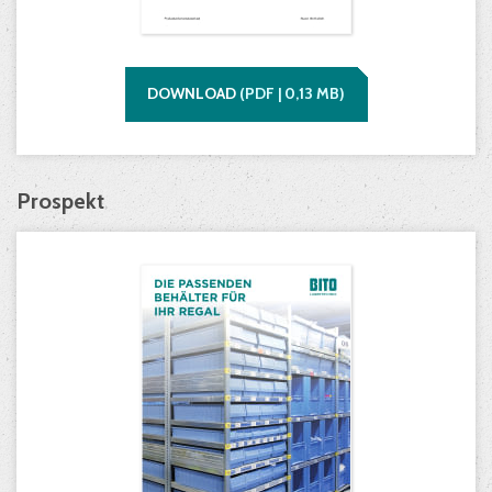
DOWNLOAD
(
PDF |
0,13
MB)
Prospekt