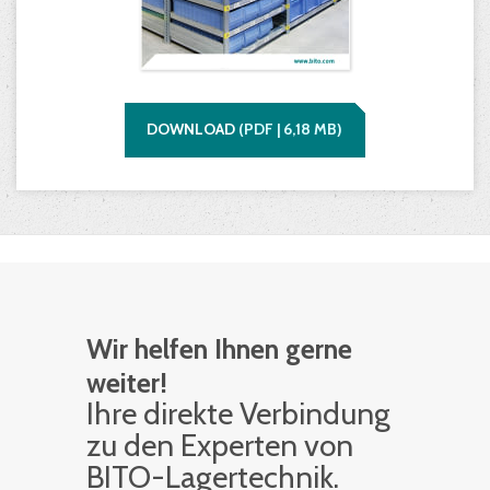
DOWNLOAD
(
PDF |
6,18
MB)
Wir helfen Ihnen gerne
weiter!
Ihre di­rek­te Ver­bin­dung
zu den Ex­per­ten von
BITO-La­ger­tech­nik.