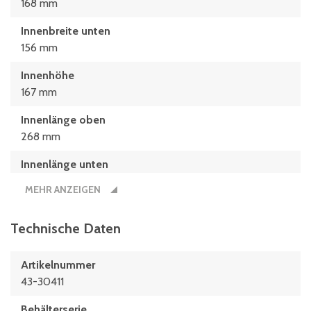
168 mm
Innenbreite unten
156 mm
Innenhöhe
167 mm
Innenlänge oben
268 mm
Innenlänge unten
256 mm
MEHR ANZEIGEN
Innenmaße L x B x H
256 x 156 x 167 (mm)
Technische Daten
Länge
Artikelnummer
300 mm
43-30411
Maße L x B
Behälterserie