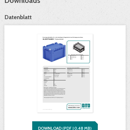
Downloads
Datenblatt
DOWNLOAD
(
PDF |
0,48
MB)