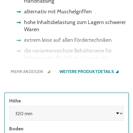
Handhabung
alternativ mit Muschelgriffen
hohe Inhaltsbelastung zum Lagern schwerer
Waren
extrem leise auf allen Fördertechniken
die variantenreichste Behälterserie für
nahezu jeden Bedarf im Lager, in der
Produktion und beim Transport
MEHR ANZEIGEN
WEITERE PRODUKTDETAILS
Bitte beachten Sie: Einige
Lichtschrankensysteme erkennen die
schwarze Bodenfarbe nicht - gerne bieten
wir Ihnen den Boden auch in der
Höhe
Behälterfarbe an.
Boden