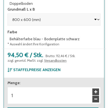
Doppelboden
Grundmaß L x B
Farbe
Behälterfarbe blau - Bodenplatte schwarz
* Auswahl ändert Ihre Konfiguration
94,50 €
/
Stk.
Brutto
:
112,46 €
/
Stk.
zzgl. gesetzl. MwSt. zzgl.
Versandkosten
STAFFELPREISE ANZEIGEN
ab 1 Stück
Menge
:
94,50 €
Brutto
:
112,46 €
ab 14 Stück
84,50 €
Brutto
:
100,56 €