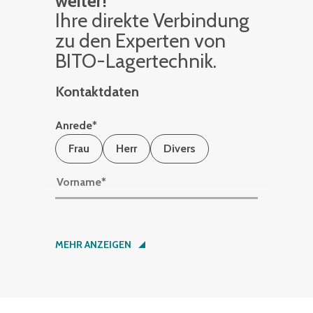
weiter!
Ihre di­rek­te Ver­bin­dung
zu den Ex­per­ten von
BITO-La­ger­tech­nik.
Kontaktdaten
Anrede
*
Frau
Herr
Divers
Vorname
*
Nachname
*
MEHR ANZEIGEN
Firma
*