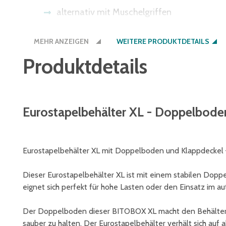
alternativ mit Muschelgriffen
Bitte beachten Sie: Einige Lichtschranke
MEHR ANZEIGEN
bieten wir Ihnen den Boden auch in der Be
WEITERE PRODUKTDETAILS
Produktdetails
Eurostapelbehälter XL - Doppelboden
Eurostapelbehälter XL mit Doppelboden und Klappdeckel –
Dieser Eurostapelbehälter XL ist mit einem stabilen Dop
eignet sich perfekt für hohe Lasten oder den Einsatz im au
Der Doppelboden dieser BITOBOX XL macht den Behälter b
sauber zu halten. Der Eurostapelbehälter verhält sich auf