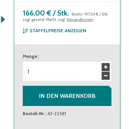
166,00 €
/
Stk.
Brutto
:
197,54 €
/
Stk.
zzgl. gesetzl. MwSt. zzgl.
Versandkosten
STAFFELPREISE ANZEIGEN
ab 1 Stück
166,00 €
Brutto
:
197,54 €
Menge
:
ab 8 Stück
151,00 €
Brutto
:
179,69 €
IN DEN WARENKORB
Bestell-Nr.
:
43-22581