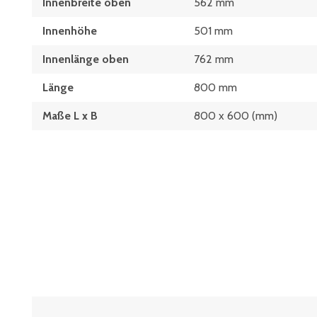
Innenbreite oben
562 mm
Innenhöhe
501 mm
Innenlänge oben
762 mm
Länge
800 mm
Maße L x B
800 x 600 (mm)