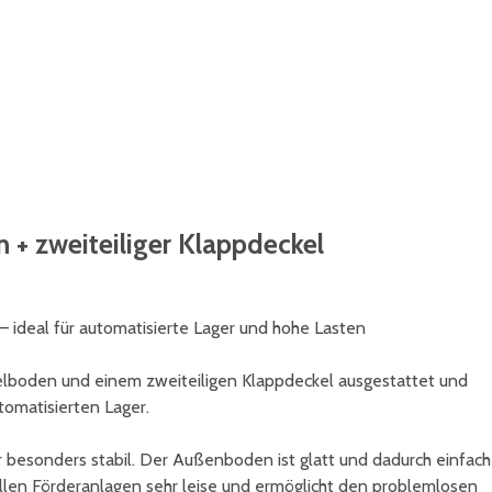
nsysteme erkennen die schwarze Bodenfarbe nicht - ger
hälterfarbe an.
 + zweiteiliger Klappdeckel
 ideal für automatisierte Lager und hohe Lasten
pelboden und einem zweiteiligen Klappdeckel ausgestattet und
tomatisierten Lager.
esonders stabil. Der Außenboden ist glatt und dadurch einfach
 allen Förderanlagen sehr leise und ermöglicht den problemlosen