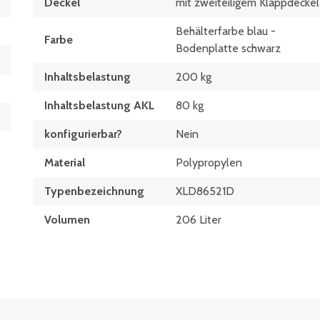
Deckel
mit zweiteiligem Klappdeckel
Behälterfarbe blau -
Farbe
Bodenplatte schwarz
Inhaltsbelastung
200 kg
Inhaltsbelastung AKL
80 kg
konfigurierbar?
Nein
Material
Polypropylen
Typen­be­zeich­nung
XLD86521D
Volumen
206 Liter