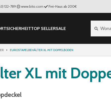
53) 122-789
www.bito.com
Frei-Haus ab 200€
ORT
SICHERHEIT
TOP SELLER
SALE
Wona
TER
EUROSTAPELBEHÄLTER XL MIT DOPPELBODEN
lter XL mit Dopp
ppdeckel