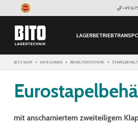
+49 (67
LAGER
BETRIEB
TRANSP
BITO SHOP
KATEGORIEN
BEHÄLTERSYSTEME
STAPELBEHÄL
Eurostapelbehä
mit anscharniertem zweiteiligem Kla