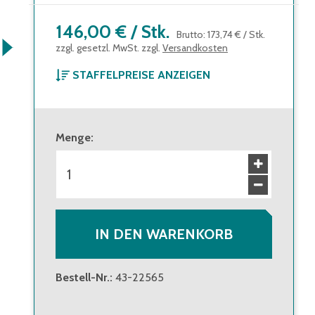
146,00 €
/
Stk.
Brutto
:
173,74 €
/
Stk.
zzgl. gesetzl. MwSt. zzgl.
Versandkosten
STAFFELPREISE ANZEIGEN
ab 1 Stück
146,00 €
Brutto
:
173,74 €
Menge
:
ab 8 Stück
134,00 €
Brutto
:
159,46 €
IN DEN WARENKORB
Bestell-Nr.
:
43-22565