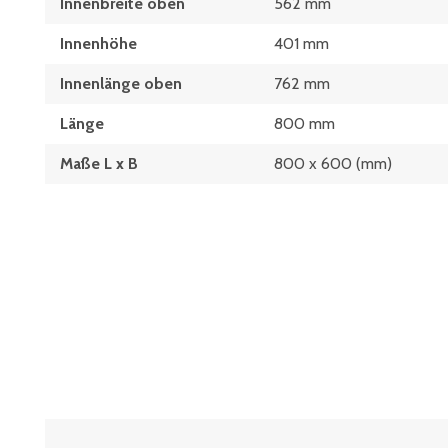
Innenbreite oben
562 mm
Innenhöhe
401 mm
Innenlänge oben
762 mm
Länge
800 mm
Maße L x B
800 x 600 (mm)