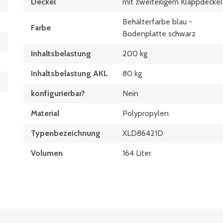
Deckel
mit zweiteiligem Klappdeckel
Behälterfarbe blau -
Farbe
Bodenplatte schwarz
Inhaltsbelastung
200 kg
Inhaltsbelastung AKL
80 kg
konfigurierbar?
Nein
Material
Polypropylen
Typen­be­zeich­nung
XLD86421D
Volumen
164 Liter