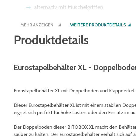
alternativ mit Muschelgriffen
Bitte beachten Sie: Einige Lichtschranke
MEHR ANZEIGEN
bieten wir Ihnen den Boden auch in der Be
WEITERE PRODUKTDETAILS
Produktdetails
Eurostapelbehälter XL - Doppelboden
Eurostapelbehälter XL mit Doppelboden und Klappdeckel –
Dieser Eurostapelbehälter XL ist mit einem stabilen Dop
eignet sich perfekt für hohe Lasten oder den Einsatz im au
Der Doppelboden dieser BITOBOX XL macht den Behälter b
sauber zu halten. Der Eurostapelbehälter verhält sich auf