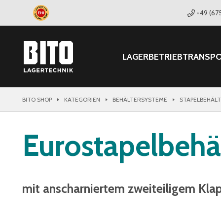
+49 (67
LAGER
BETRIEB
TRANSP
BITO SHOP
KATEGORIEN
BEHÄLTERSYSTEME
STAPELBEHÄL
Eurostapelbehä
mit anscharniertem zweiteiligem Kla