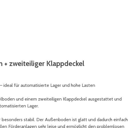
nsysteme erkennen die schwarze Bodenfarbe nicht - ger
hälterfarbe an.
 + zweiteiliger Klappdeckel
 ideal für automatisierte Lager und hohe Lasten
pelboden und einem zweiteiligen Klappdeckel ausgestattet und
tomatisierten Lager.
esonders stabil. Der Außenboden ist glatt und dadurch einfach
 allen Förderanlagen sehr leise und ermöglicht den problemlosen