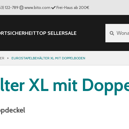
53) 122-789
www.bito.com
Frei-Haus ab 200€
ORT
SICHERHEIT
TOP SELLER
SALE
Wona
TER
EUROSTAPELBEHÄLTER XL MIT DOPPELBODEN
lter XL mit Dopp
ppdeckel