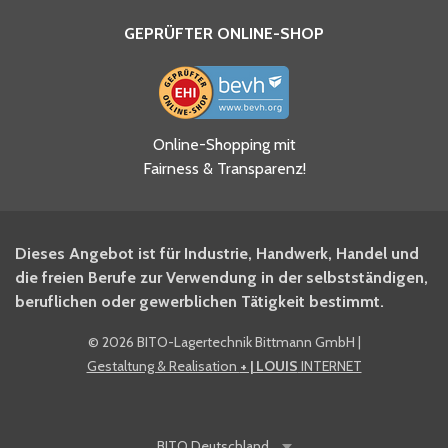
GEPRÜFTER ONLINE-SHOP
Ja, ich habe die
Online-Shopping mit
Datenschutzhinweise gelesen
Fairness & Transparenz!
und akzeptiere diese.
*
Ja, ich möchte mich für den
Dieses Angebot ist für Industrie, Handwerk, Handel und
BITO Newsletter Fachwissen
die freien Berufe zur Verwendung in der selbstständigen,
Intralogistiker anmelden.
beruflichen oder gewerblichen Tätigkeit bestimmt.
©
2026 BITO-Lagertechnik Bittmann GmbH
|
Ja, ich möchte mich für den
Gestaltung & Realisation
+ | LOUIS
INTERNET
BITO Shop-Newsletter
anmelden und keine Aktionen
und Rabatte mehr verpassen.
BITO
Deutschland