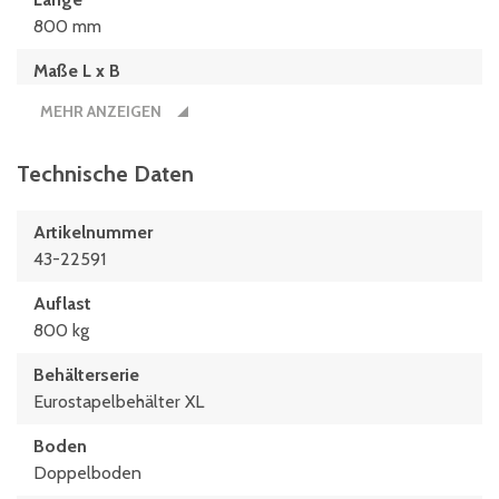
800 mm
Maße L x B
800 x 600 (mm)
MEHR ANZEIGEN
Technische Daten
Artikelnummer
43-22591
Auflast
800 kg
Behälterserie
Eurostapelbehälter XL
Boden
Doppelboden