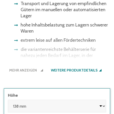
Transport und Lagerung von empfindlichen
Gütern im manuellen oder automatisierten
Lager
hohe Inhaltsbelastung zum Lagern schwerer
Waren
extrem leise auf allen Fördertechniken
die variantenreichste Behälterserie für
nahezu jeden Bedarf im Lager, in der
Produktion und beim Transport
MEHR ANZEIGEN
Bitte beachten Sie: Einige
WEITERE PRODUKTDETAILS
Lichtschrankensysteme erkennen die
schwarze Bodenfarbe nicht - gerne bieten
wir Ihnen den Boden auch in der
Behälterfarbe an.
Höhe