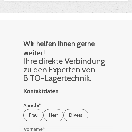
Wir helfen Ihnen gerne
weiter!
Ihre di­rek­te Ver­bin­dung
zu den Ex­per­ten von
BITO-La­ger­tech­nik.
Kontaktdaten
Anrede
*
Frau
Herr
Divers
Vorname
*