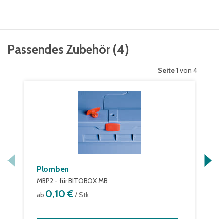
Passendes Zubehör
(
4
)
Seite
1 von 4
Plomben
MBP2 - für BITOBOX MB
0,10 €
ab
/ Stk.