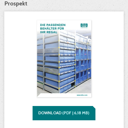
Prospekt
DOWNLOAD
(
PDF |
6,18
MB)