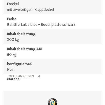
Deckel
mit zweiteiligem Klappdeckel
Farbe
Behälterfarbe blau - Bodenplatte schwarz
Inhaltsbelastung
200 kg
Inhaltsbelastung AKL
80 kg
konfigurierbar?
Nein
MEHR ANZEIGEN
Material
Polypropylen
Typen­be­zeich­nung
XLD86121D