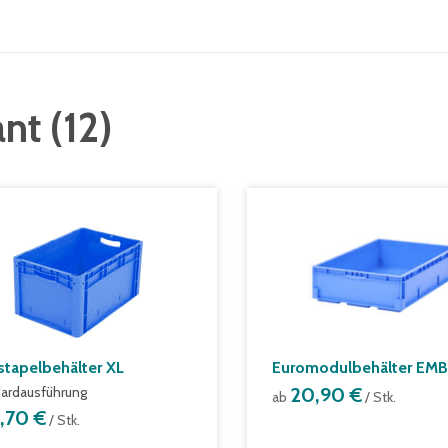
ant
(
12
)
stapelbehälter XL
Euromodulbehälter EMB
ardausführung
20,90 €
ab
/ Stk.
1,70 €
/ Stk.