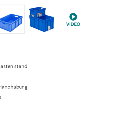
Lasten stand
e Handhabung
e