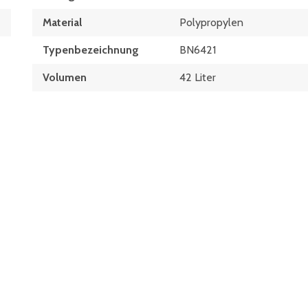
Material
Polypropylen
Typen­be­zeich­nung
BN6421
Volumen
42 Liter