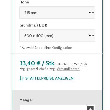
Höhe
Grundmaß L x B
* Auswahl ändert Ihre Konfiguration
33,40 €
/
Stk.
Brutto
:
39,75 €
/
Stk.
zzgl. gesetzl. MwSt. zzgl.
Versandkosten
STAFFELPREISE ANZEIGEN
ab 1 Stück
33,40 €
Brutto
:
39,75 €
Menge
:
ab 36 Stück
30,10 €
Brutto
:
35,82 €