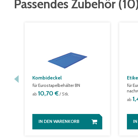
Passendes Zubehör
(
10
Kombideckel
Etik
für Eurostapelbehälter BN
für E
nachr
10,70 €
ab
/ Stk.
1
ab
IN DEN WARENKORB
I