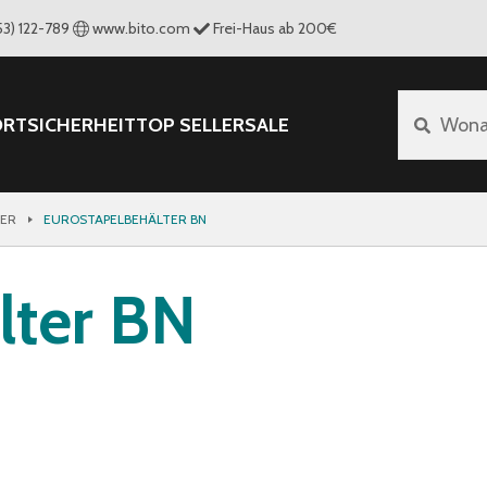
53) 122-789
www.bito.com
Frei-Haus ab 200€
ORT
SICHERHEIT
TOP SELLER
SALE
Wona
TER
EUROSTAPELBEHÄLTER BN
lter BN