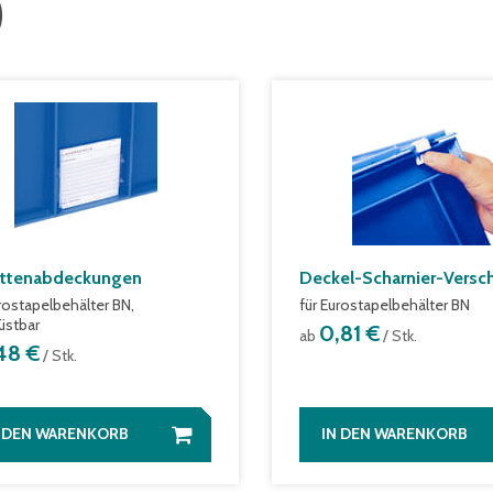
)
ettenabdeckungen
Deckel-Scharnier-Versc
urostapelbehälter BN,
für Eurostapelbehälter BN
üstbar
0,81 €
ab
/ Stk.
,48 €
/ Stk.
N DEN WARENKORB
IN DEN WARENKORB