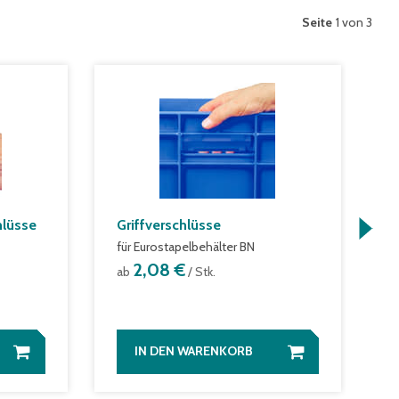
Seite
1 von 3
hlüsse
Griffverschlüsse
D
für Eurostapelbehälter BN
f
2,08 €
ab
/ Stk.
a
IN DEN WARENKORB