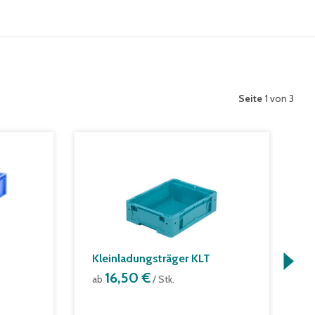
Seite
1 von 3
Kleinladungsträger KLT
E
16,50 €
m
ab
/ Stk.
S
a