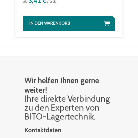
3,42 €
ab
/ Stk.
IN DEN WARENKORB
Wir helfen Ihnen gerne
weiter!
Ihre di­rek­te Ver­bin­dung
zu den Ex­per­ten von
BITO-La­ger­tech­nik.
Kontaktdaten