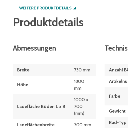
WEITERE PRODUKTDETAILS
Produktdetails
Abmessungen
Techni
Breite
730 mm
Anzahl 
1800
Artikeln
Höhe
mm
Farbe
1000 x
Ladefläche Böden L x B
700
Gewicht
(mm)
Rad-Typ
Ladeflächenbreite
700 mm