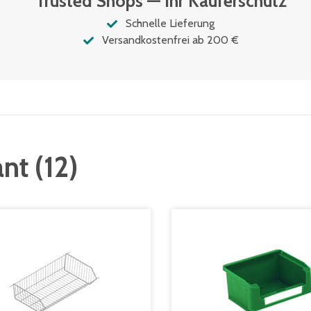
Trusted Shops — Ihr Käuferschutz
Schnelle Lieferung
Versandkostenfrei ab 200 €
ant
(
12
)