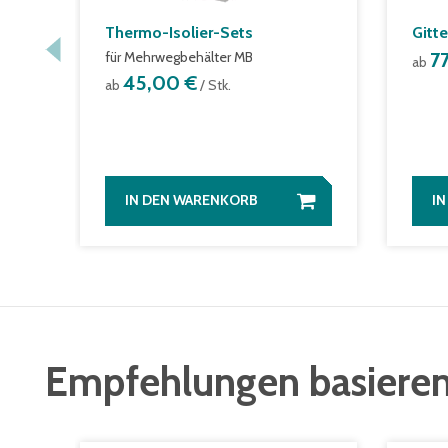
Thermo-Isolier-Sets
Gitt
für Mehrwegbehälter MB
7
ab
45,00 €
ab
/ Stk.
IN DEN WARENKORB
I
Empfehlungen basieren