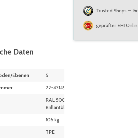
Trusted Shops — Ihr
geprüfter EHI Onli
sche Daten
Böden/Ebenen
5
ummer
22-43149
RAL 5007
Brillantblau
106 kg
TPE