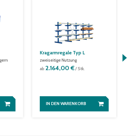
Kragarmregale Typ L
T
igem
zweiseitige Nutzung
f
2.164,00 €
ab
/ Stk.
a
IN DEN WARENKORB