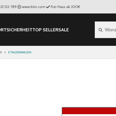
53) 122-789
www.bito.com
Frei-Haus ab 200€
ORT
SICHERHEIT
TOP SELLER
SALE
Wona
N
ETAGENWAGEN