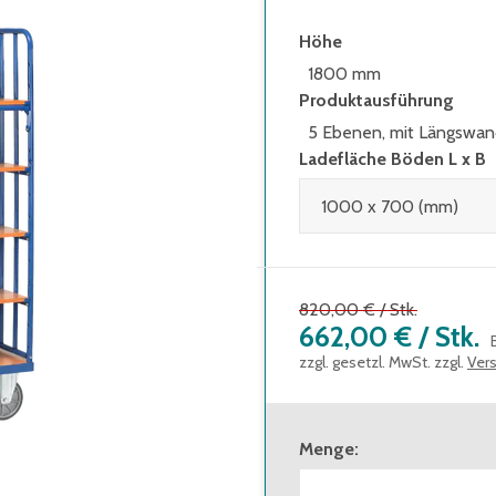
Höhe
1800 mm
Produktausführung
5 Ebenen, mit Längswa
Ladefläche Böden L x B
820,00 €
/
Stk.
662,00 €
/
Stk.
zzgl. gesetzl. MwSt. zzgl.
Ver
Menge
: