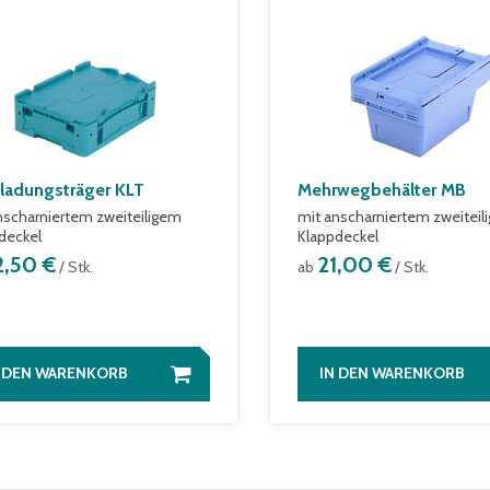
nladungsträger KLT
Mehrwegbehälter MB
nscharniertem zweiteiligem
mit anscharniertem zweiteil
deckel
Klappdeckel
2,50 €
21,00 €
/ Stk.
ab
/ Stk.
N DEN WARENKORB
IN DEN WARENKORB