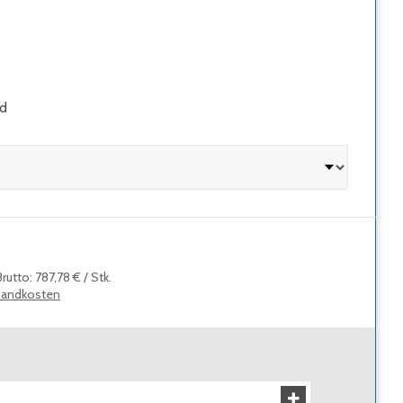
nd
Brutto
:
787,78 €
/
Stk.
sandkosten