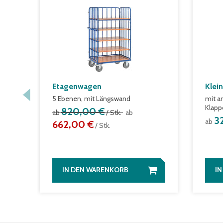
Etagenwagen
Klei
5 Ebenen, mit Längswand
mit a
Klapp
820,00 €
ab
/ Stk.
ab
3
ab
662,00 €
/ Stk.
IN DEN WARENKORB
I