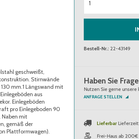
I
Bestell-Nr.
:
22-43149
lstahl geschweißt,
konstruktion. Stirnwände
Haben Sie Frage
on 130 mm.1 Längswand mit
Nutzen Sie gerne unsere 
 Einlegeböden aus
ANFRAGE STELLEN
ekor. Einlegeböden
kraft pro Einlegeboden 90
g, Naben mit
Lieferbar
Lieferzeit
len, gemäß der
von Plattformwagen).
Frei-Haus ab 200€