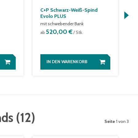
C+P Schwarz-Weiß-Spind
E
Evolo PLUS
5
mit schwebender Bank
a
520,00 €
ab
/ Stk.
6
IN DEN WARENKORB
nds
(
12
)
Seite
1 von 3