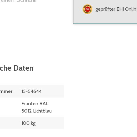
n einem Schrank
geprüfter EHI Onli
tzhöhe des
sche Daten
ummer
15-54644
Fronten RAL
5012 Lichtblau
100 kg