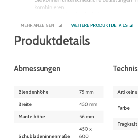
Sie können unterschiedliche Belastungen i
kombinieren.
Die Summe der Blendenhöhen muss der Nu
Schubladenschrankes entsprechen.
MEHR ANZEIGEN
WEITERE PRODUKTDETAILS
450 x 600 mm mit Vollauszug 100 %
Produktdetails
Abmessungen
Techni
Blendenhöhe
75 mm
Artikeln
Breite
450 mm
Farbe
Mantelhöhe
56 mm
Tragkraft
450 x
Schubladeninnenmaße
600