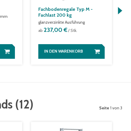
Fachbodenregale Typ M -
W
Fachlast 200 kg
0 mm
m
glanzverzinkte Ausführung
a
237,00 €
ab
/ Stk.
IN DEN WARENKORB
nds
(
12
)
Seite
1 von 3