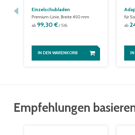
Einzelschubladen
Adap
Premium-Linie, Breite 450 mm
für So
99,30 €
2
ab
/ Stk.
ab
IN DEN WARENKORB
I
Empfehlungen basieren