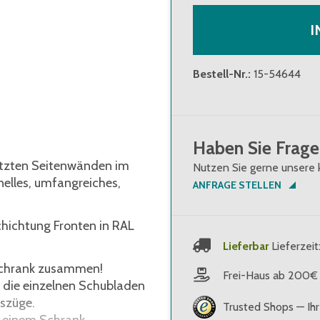
I
Bestell-Nr.
:
15-54644
Haben Sie Frage
itzten Seitenwänden im
Nutzen Sie gerne unsere 
nelles, umfangreiches,
ANFRAGE STELLEN
hichtung Fronten in RAL
Lieferbar
Lieferzei
nschrank zusammen!
Frei-Haus ab 200€
 die einzelnen Schubladen
uszüge.
Trusted Shops — Ihr