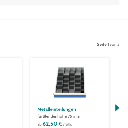
Seite
1 von 3
Metalleinteilungen
M
für Blendenhöhe 75 mm
f
62,50 €
ab
/ Stk.
a