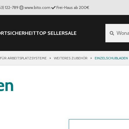
53) 122-789
www.bito.com
Frei-Haus ab 200€
ORT
SICHERHEIT
TOP SELLER
SALE
Wona
FÜR ARBEITSPLATZSYSTEME
WEITERES ZUBEHÖR
EINZELSCHUBLADEN
en