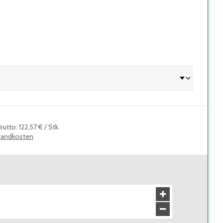
Brutto
:
122,57 €
/
Stk.
sandkosten