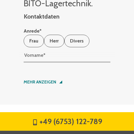
BITO-La­ger­tech­nik.
Kontaktdaten
Anrede
*
Frau
Herr
Divers
Vorname
*
Nachname
*
MEHR ANZEIGEN
Firma
*
+49 (6753) 122-789
Straße
*