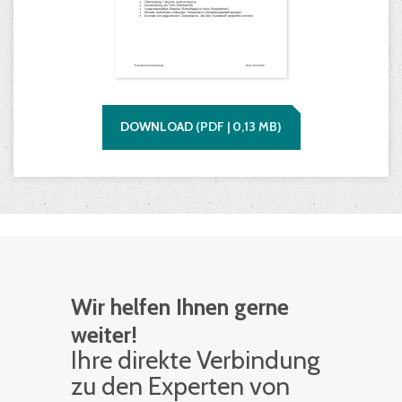
DOWNLOAD
(
PDF |
0,13
MB)
Wir helfen Ihnen gerne
weiter!
Ihre di­rek­te Ver­bin­dung
zu den Ex­per­ten von