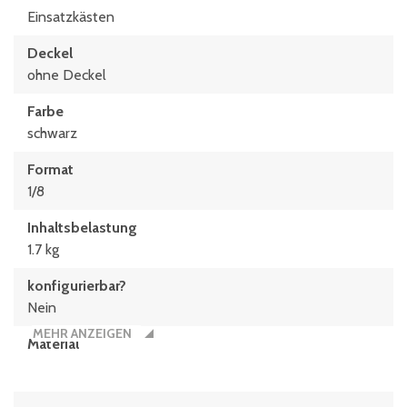
Einsatzkästen
Deckel
ohne Deckel
Farbe
schwarz
Format
1/8
Inhaltsbelastung
1.7 kg
konfigurierbar?
Nein
MEHR ANZEIGEN
Material
Polypropylen-Recyclingmaterial
Typen­be­zeich­nung