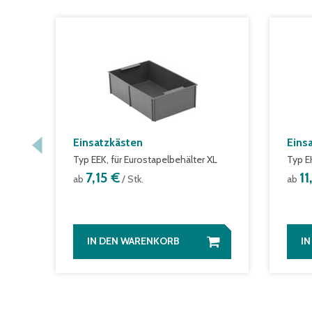
Einsatzkästen
Eins
Typ EEK, für Eurostapelbehälter XL
Typ E
7,15 €
11
ab
/ Stk.
ab
IN DEN WARENKORB
I