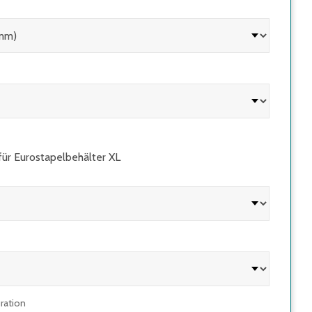
für Eurostapelbehälter XL
uration