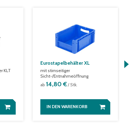
Eurostapelbehälter XL
E
er KLT
mit stirnseitiger
T
Sicht-/Entnahmeöffnung
a
14,80 €
ab
/ Stk.
IN DEN WARENKORB