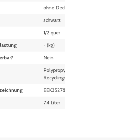
ohne Deckel
schwarz
1/2 quer
elastung
- (kg)
erbar?
Nein
Polypropylen-
Recyclingmaterial
zeich­nung
EEK35278XL
7.4 Liter