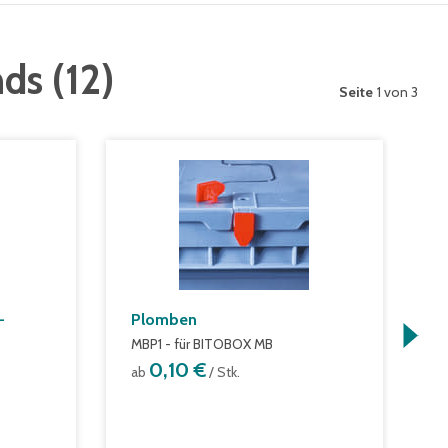
nds
(
12
)
Seite
1 von 3
-
Plomben
W
MBP1 - für BITOBOX MB
m
S
0,10 €
ab
/ Stk.
a