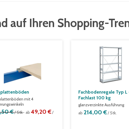
d auf Ihren Shopping-Tre
plattenböden
Fachbodenregale Typ L 
Fachlast 100 kg
lattenböden mit 4
ierungswinkeln
glanzverzinkte Ausführung
1,50 €
49,20 €
214,00 €
/ Stk.
ab
/
ab
/ Stk.