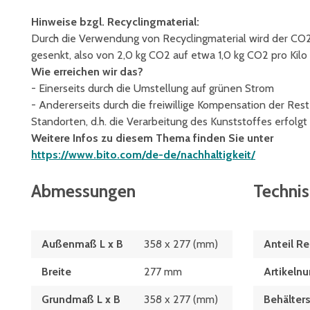
Hinweise bzgl. Recyclingmaterial:
Durch die Verwendung von Recyclingmaterial wird der 
gesenkt, also von 2,0 kg CO2 auf etwa 1,0 kg CO2 pro Kilo 
Wie erreichen wir das?
- Einerseits durch die Umstellung auf grünen Strom
- Andererseits durch die freiwillige Kompensation der Re
Standorten, d.h. die Verarbeitung des Kunststoffes erfolgt
Weitere Infos zu diesem Thema finden Sie unter
https://www.bito.com/de-de/nachhaltigkeit/
Abmessungen
Techni
Außenmaß L x B
358 x 277 (mm)
Anteil Re
Breite
277 mm
Artikeln
Grundmaß L x B
358 x 277 (mm)
Behälters