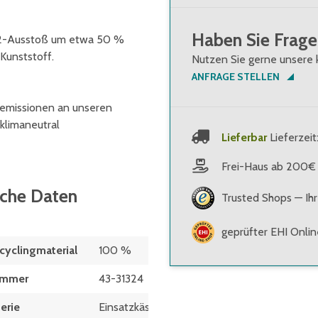
Haben Sie Frage
CO2-Ausstoß um etwa 50 %
Kunststoff.
Nutzen Sie gerne unsere 
ANFRAGE STELLEN
stemissionen an unseren
 klimaneutral
Lieferbar
Lieferzeit
Frei-Haus ab 200€
sche Daten
Trusted Shops — Ihr
geprüfter EHI Onli
cyclingmaterial
100 %
ummer
43-31324
erie
Einsatzkästen