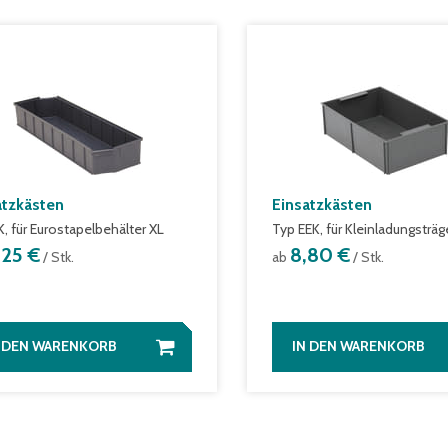
atzkästen
Einsatzkästen
K, für Eurostapelbehälter XL
Typ EEK, für Kleinladungsträg
,25 €
8,80 €
/ Stk.
ab
/ Stk.
N DEN WARENKORB
IN DEN WARENKORB