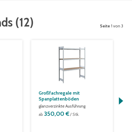
nds
(
12
)
Seite
1 von 3
Großfachregale mit
F
Spanplattenböden
F
glanzverzinkte Ausführung
g
350,00 €
ab
/ Stk.
a