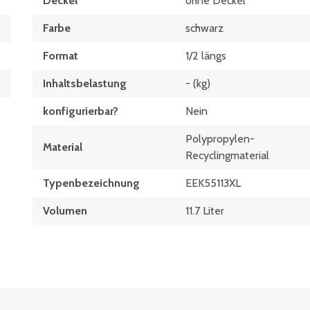
Deckel
ohne Deckel
Farbe
schwarz
Format
1/2 längs
Inhaltsbelastung
- (kg)
konfigurierbar?
Nein
Polypropylen-
Material
Recyclingmaterial
Typen­be­zeich­nung
EEK55113XL
Volumen
11.7 Liter