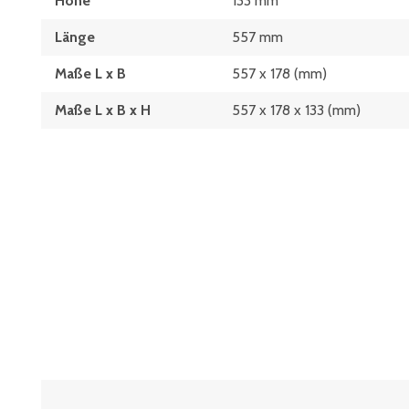
Höhe
133 mm
Länge
557 mm
Maße L x B
557 x 178 (mm)
Maße L x B x H
557 x 178 x 133 (mm)