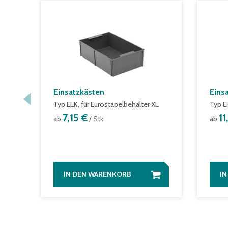
Einsatzkästen
Eins
Typ EEK, für Eurostapelbehälter XL
Typ E
7,15 €
11
ab
/ Stk.
ab
IN DEN WARENKORB
I