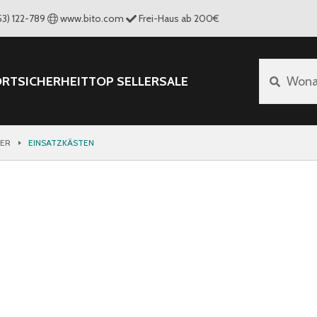
53) 122-789
www.bito.com
Frei-Haus ab 200€
ORT
SICHERHEIT
TOP SELLER
SALE
Wona
TER
EINSATZKÄSTEN