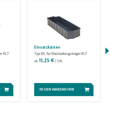
Einsatzkästen
E
er KLT
Typ EK, für Kleinladungsträger KLT
S
11,25 €
ab
/ Stk.
a
IN DEN WARENKORB