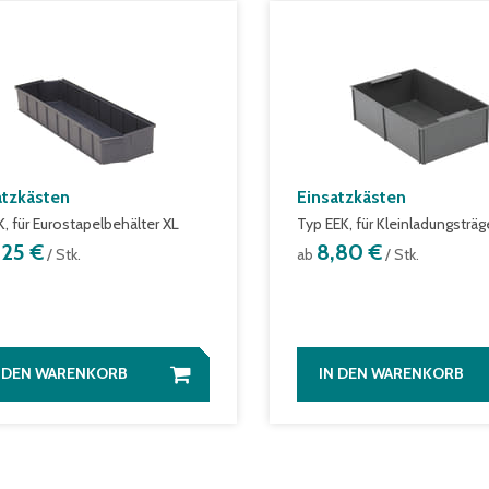
atzkästen
Einsatzkästen
K, für Eurostapelbehälter XL
Typ EEK, für Kleinladungsträg
,25 €
8,80 €
/ Stk.
ab
/ Stk.
N DEN WARENKORB
IN DEN WARENKORB