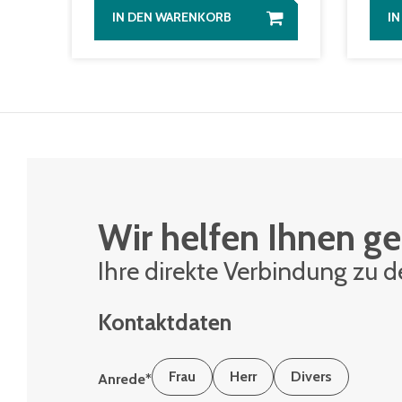
IN DEN WARENKORB
I
Wir helfen Ihnen ge
Ihre di­rek­te Ver­bin­dung zu 
Kontaktdaten
Frau
Herr
Divers
Anrede
*