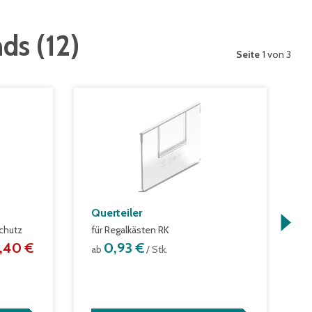
nds
(
12
)
Seite
1 von 3
Querteiler
S
chutz
für Regalkästen RK
m
,40 €
0,93 €
ab
/ Stk.
a