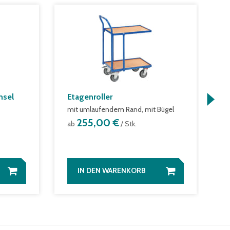
hsel
Etagenroller
E
mit umlaufendem Rand, mit Bügel
a
255,00 €
ab
/ Stk.
IN DEN WARENKORB