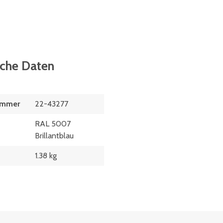
sche Daten
ummer
22-43277
RAL 5007
Brillantblau
1.38 kg