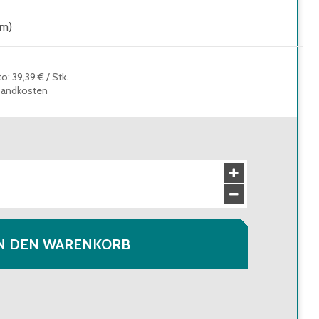
mm)
to
:
39,39 €
/
Stk.
sandkosten
N DEN WARENKORB