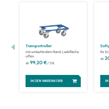
Transportroller
Soft
mit umlaufendem Rand, Ladefläche
für S
offen
2
ab
99,20 €
ab
/ Stk.
IN DEN WARENKORB
I