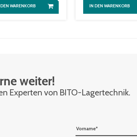
N DEN WARENKORB
IN DEN WARENKORB
rne weiter!
den Ex­per­ten von BITO-La­ger­tech­nik.
Vorname
*