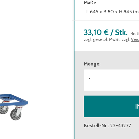
Maße
L 645 x B 80 x H 845 (
33,10 €
/
Stk.
Brut
zzgl. gesetzl. MwSt. zzgl.
Ver
Menge
:
I
Bestell-Nr.
:
22-43277