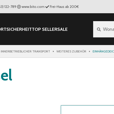
53) 122-789
www.bito.com
Frei-Haus ab 200€
ORT
SICHERHEIT
TOP SELLER
SALE
Wona
 INNERBETRIEBLICHER TRANSPORT
WEITERES ZUBEHÖR
EINHÄNGEDEIC
el