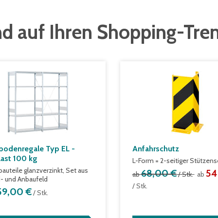
d auf Ihren Shopping-Tre
bodenregale Typ EL -
Anfahrschutz
last 100 kg
L-Form = 2-seitiger Stützens
bauteile glanzverzinkt, Set aus
68,00 €
54
ab
/ Stk.
ab
- und Anbaufeld
/ Stk.
59,00 €
/ Stk.