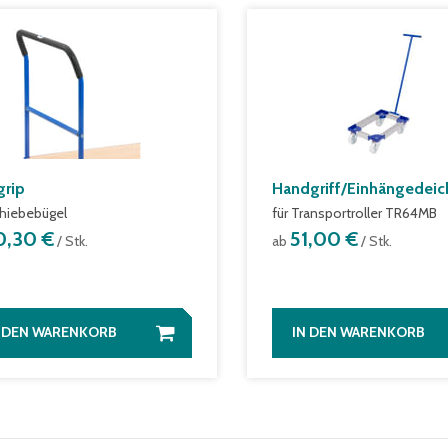
grip
Handgriff/Einhängedeic
chiebebügel
für Transportroller TR64MB
0,30 €
51,00 €
/ Stk.
ab
/ Stk.
N DEN WARENKORB
IN DEN WARENKORB