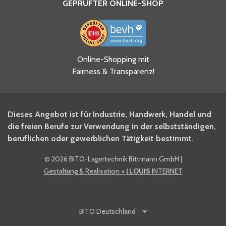
GEPRÜFTER ONLINE-SHOP
Ja, ich habe die
Online-Shopping mit
Datenschutzhinweise gelesen
Fairness & Transparenz!
und akzeptiere diese.
*
Ja, ich möchte mich für den
Dieses Angebot ist für Industrie, Handwerk, Handel und
BITO Newsletter Fachwissen
die freien Berufe zur Verwendung in der selbstständigen,
Intralogistiker anmelden.
beruflichen oder gewerblichen Tätigkeit bestimmt.
©
2026 BITO-Lagertechnik Bittmann GmbH
|
Ja, ich möchte mich für den
Gestaltung & Realisation
+ | LOUIS
INTERNET
BITO Shop-Newsletter
anmelden und keine Aktionen
und Rabatte mehr verpassen.
BITO
Deutschland