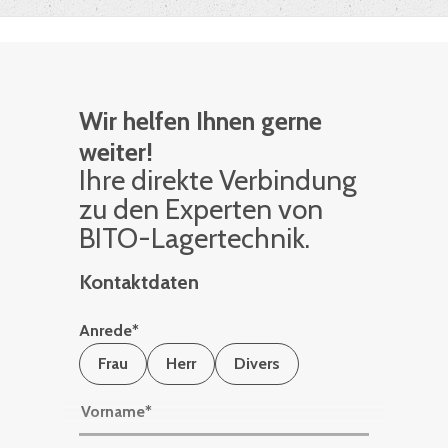
Wir helfen Ihnen gerne
weiter!
Ihre di­rek­te Ver­bin­dung
zu den Ex­per­ten von
BITO-La­ger­tech­nik.
Kontaktdaten
Anrede
*
Frau
Herr
Divers
Vorname
*