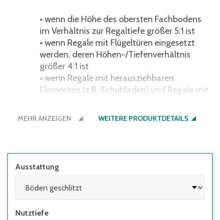
• wenn die Höhe des obersten Fachbodens
im Verhältnis zur Regaltiefe größer 5:1 ist
• wenn Regale mit Flügeltüren eingesetzt
werden, deren Höhen-/Tiefenverhältnis
größer 4:1 ist
• wenn Regale mit herausziehbaren
Elementen (z.B. Schubladen) und Regale mit
Leitern eingesetzt werden
MEHR ANZEIGEN
robust, hygienisch einwandfrei und
WEITERE PRODUKTDETAILS
reinigungsfreundlich: ideal für die
Lebensmittelbranche und den
Gesundheitssektor
Ausstattung
Bauweise ohne Traversen, mit
Diagonalverbänden
alle Bauteile aus hochwertigem V2A Edelstahl
Nutztiefe
(Werkstoff 4301)