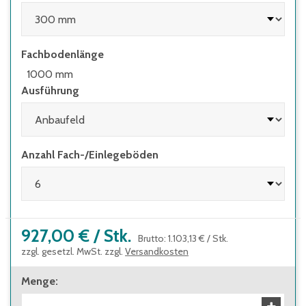
beständig gegen Wärme, Kälte und viele
Chemikalien
Fachbodenlänge
zur besseren Durchlüftung auch mit
geschlitzten Böden
1000 mm
Ausführung
schneller und einfacher Aufbau durch
schraublose Montage spart Zeit
jederzeit erweiterbar
Anzahl Fach-/Einlegeböden
Fachböden im Raster von 25 mm
höhenverstellbar
alle Gewichtsangaben gelten bei
gleichmäßig verteilter Last
927,00 €
/
Stk.
Brutto
:
1.103,13 €
/
Stk.
zzgl. gesetzl. MwSt. zzgl.
Versandkosten
Menge
: