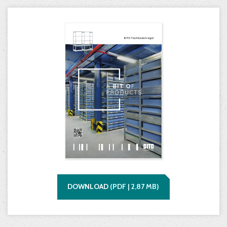
DOWNLOAD
(
PDF |
2,87
MB)