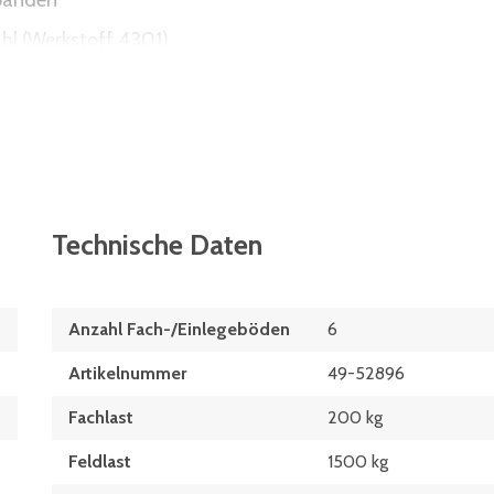
rbänden
ahl (Werkstoff 4301)
hemikalien
itzten Böden
aublose Montage spart Zeit
tellbar
Technische Daten
g verteilter Last
Anzahl Fach-/Einlegeböden
6
Artikelnummer
49-52896
Fachlast
200 kg
Feldlast
1500 kg