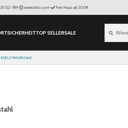
53) 122-789
www.bito.com
Frei-Haus ab 200€
ORT
SICHERHEIT
TOP SELLER
SALE
Wona
EDELSTAHLREGALE
tahl