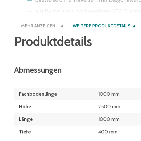
Bauweise ohne Traversen, mit Diagonalve
alle Bauteile aus hochwertigem V2A Edelst
beständig gegen Wärme, Kälte und viele C
MEHR ANZEIGEN
WEITERE PRODUKTDETAILS
zur besseren Durchlüftung auch mit geschl
Produktdetails
schneller und einfacher Aufbau durch schr
jederzeit erweiterbar
Fachböden im Raster von 25 mm höhenvers
Abmessungen
alle Gewichtsangaben gelten bei gleichmäßi
Fachbodenlänge
1000 mm
Höhe
2500 mm
Länge
1000 mm
Tiefe
400 mm