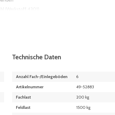
rbänden
ahl (Werkstoff 4301)
hemikalien
itzten Böden
aublose Montage spart Zeit
tellbar
Technische Daten
g verteilter Last
Anzahl Fach-/Einlegeböden
6
Artikelnummer
49-52883
Fachlast
200 kg
Feldlast
1500 kg