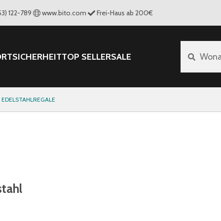
53) 122-789
www.bito.com
Frei-Haus ab 200€
ORT
SICHERHEIT
TOP SELLER
SALE
Wona
EDELSTAHLREGALE
tahl