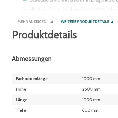
Bauweise ohne Traversen, mit Diagonalve
alle Bauteile aus hochwertigem V2A Edelst
beständig gegen Wärme, Kälte und viele C
MEHR ANZEIGEN
WEITERE PRODUKTDETAILS
zur besseren Durchlüftung auch mit geschl
Produktdetails
schneller und einfacher Aufbau durch schr
jederzeit erweiterbar
Fachböden im Raster von 25 mm höhenvers
Abmessungen
alle Gewichtsangaben gelten bei gleichmäßi
Fachbodenlänge
1000 mm
Höhe
2500 mm
Länge
1000 mm
Tiefe
600 mm