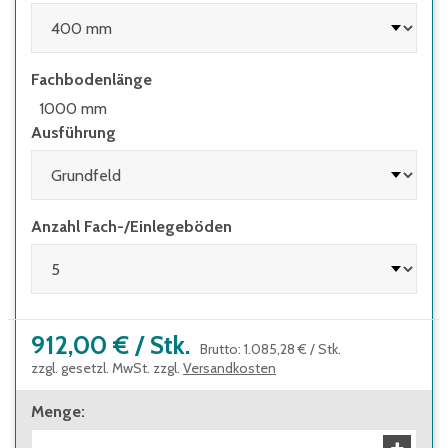
beständig gegen Wärme, Kälte und viele
Chemikalien
Fachbodenlänge
zur besseren Durchlüftung auch mit
geschlitzten Böden
1000 mm
Ausführung
schneller und einfacher Aufbau durch
schraublose Montage spart Zeit
jederzeit erweiterbar
Anzahl Fach-/Einlegeböden
Fachböden im Raster von 25 mm
höhenverstellbar
alle Gewichtsangaben gelten bei
gleichmäßig verteilter Last
912,00 €
/
Stk.
Brutto
:
1.085,28 €
/
Stk.
zzgl. gesetzl. MwSt. zzgl.
Versandkosten
Menge
: