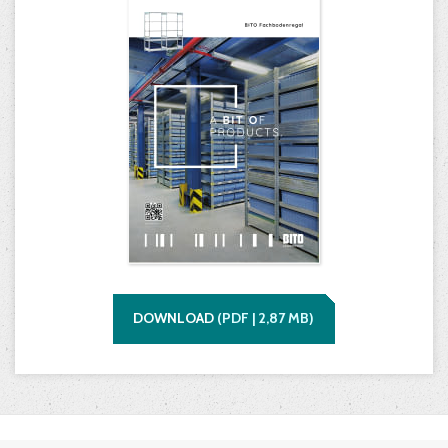
DOWNLOAD
(
PDF |
2,87
MB)