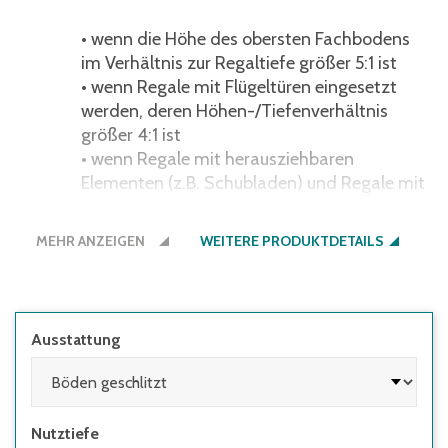
• wenn die Höhe des obersten Fachbodens
im Verhältnis zur Regaltiefe größer 5:1 ist
• wenn Regale mit Flügeltüren eingesetzt
werden, deren Höhen-/Tiefenverhältnis
größer 4:1 ist
• wenn Regale mit herausziehbaren
Elementen (z.B. Schubladen) und Regale mit
Leitern eingesetzt werden
MEHR ANZEIGEN
robust, hygienisch einwandfrei und
WEITERE PRODUKTDETAILS
reinigungsfreundlich: ideal für die
Lebensmittelbranche und den
Gesundheitssektor
Ausstattung
Bauweise ohne Traversen, mit
Diagonalverbänden
alle Bauteile aus hochwertigem V2A Edelstahl
Nutztiefe
(Werkstoff 4301)