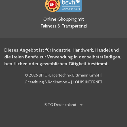
Ja, ich habe die
Online-Shopping mit
Datenschutzhinweise gelesen
Fairness & Transparenz!
und akzeptiere diese.
*
Ja, ich möchte mich für den
Dieses Angebot ist für Industrie, Handwerk, Handel und
BITO Newsletter Fachwissen
die freien Berufe zur Verwendung in der selbstständigen,
Intralogistiker anmelden.
beruflichen oder gewerblichen Tätigkeit bestimmt.
©
2026 BITO-Lagertechnik Bittmann GmbH
|
Ja, ich möchte mich für den
Gestaltung & Realisation
+ | LOUIS
INTERNET
BITO Shop-Newsletter
anmelden und keine Aktionen
und Rabatte mehr verpassen.
BITO
Deutschland
Anti-Robot Verification
Click to start verification