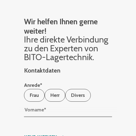
Wir helfen Ihnen gerne
weiter!
Ihre di­rek­te Ver­bin­dung
zu den Ex­per­ten von
BITO-La­ger­tech­nik.
Kontaktdaten
Anrede
*
Frau
Herr
Divers
Vorname
*
Nachname
*