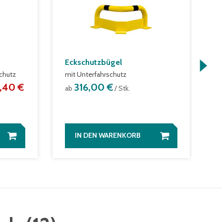
Eckschutzbügel
K
chutz
mit Unterfahrschutz
a
,40 €
316,00 €
ab
/ Stk.
IN DEN WARENKORB