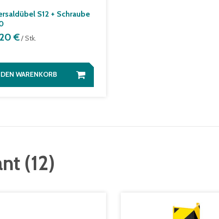
ersaldübel S12 + Schraube
0
,20 €
/ Stk.
N DEN WARENKORB
ant
(
12
)