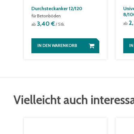
Durchsteckanker 12/120
Univ
8/10
für Betonböden
2
3,40 €
ab
ab
/ Stk.
IN DEN WARENKORB
I
Vielleicht auch interess