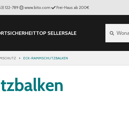
53) 122-789
www.bito.com
Frei-Haus ab 200€
ORT
SICHERHEIT
TOP SELLER
SALE
Wona
MSCHUTZ
ECK-RAMMSCHUTZBALKEN
tzbalken