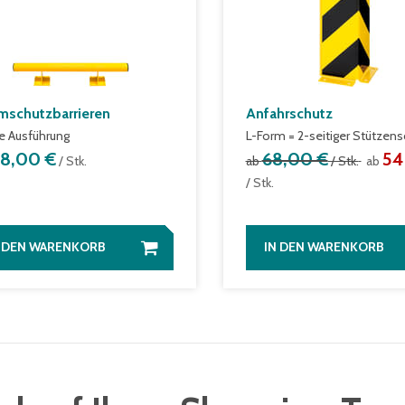
schutzbarrieren
Anfahrschutz
e Ausführung
L-Form = 2-seitiger Stützens
38,00 €
68,00 €
54
/ Stk.
ab
/ Stk.
ab
/ Stk.
N DEN WARENKORB
IN DEN WARENKORB