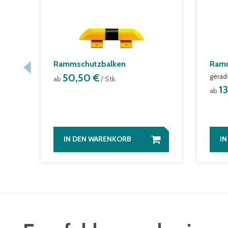
Rammschutzbalken
Ramm
50,50 €
gerad
ab
/ Stk.
1
ab
IN DEN WARENKORB
I