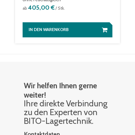
405,00 €
ab
/ Stk.
IN DEN WARENKORB
Wir helfen Ihnen gerne
weiter!
Ihre di­rek­te Ver­bin­dung
zu den Ex­per­ten von
BITO-La­ger­tech­nik.
Kontaktdaten