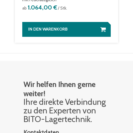
1.064,00 €
ab
/ Stk.
IN DEN WARENKORB
Wir helfen Ihnen gerne
weiter!
Ihre di­rek­te Ver­bin­dung
zu den Ex­per­ten von
BITO-La­ger­tech­nik.
Kontaktdaten