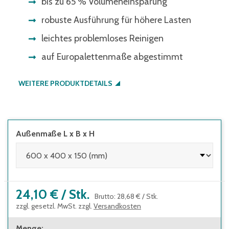
bis zu 65 % Volumeneinsparung
robuste Ausführung für höhere Lasten
leichtes problemloses Reinigen
auf Europalettenmaße abgestimmt
WEITERE PRODUKTDETAILS
Außenmaße L x B x H
24,10 €
/
Stk.
Brutto
:
28,68 €
/
Stk.
zzgl. gesetzl. MwSt. zzgl.
Versandkosten
Menge
: