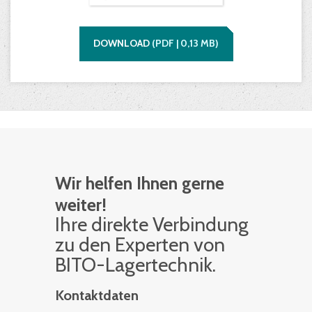
DOWNLOAD
(
PDF |
0,13
MB)
Wir helfen Ihnen gerne
weiter!
Ihre di­rek­te Ver­bin­dung
zu den Ex­per­ten von
BITO-La­ger­tech­nik.
Kontaktdaten