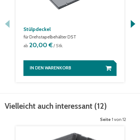
Stülpdeckel
für Drehstapelbehälter DST
20,00 €
ab
/ Stk.
IN DEN WARENKORB
Vielleicht auch interessant
(
12
)
Seite
1 von 12