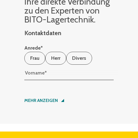
Ihre di­rek­te Ver­bin­dung
zu den Ex­per­ten von
BITO-La­ger­tech­nik.
Kontaktdaten
Anrede
*
Frau
Herr
Divers
Vorname
*
Nachname
*
MEHR ANZEIGEN
Firma
*