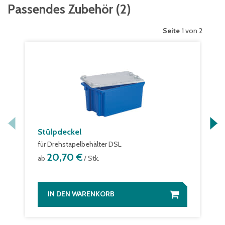
Passendes Zubehör
(
2
)
Seite
1 von 2
Stülpdeckel
für Drehstapelbehälter DSL
20,70 €
ab
/ Stk.
IN DEN WARENKORB