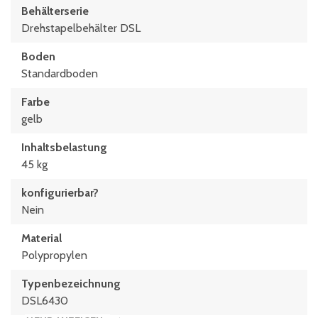
Behälterserie
Drehstapelbehälter DSL
Boden
Standardboden
Farbe
gelb
Inhaltsbelastung
45 kg
konfigurierbar?
Nein
Material
Polypropylen
Typen­be­zeich­nung
DSL6430