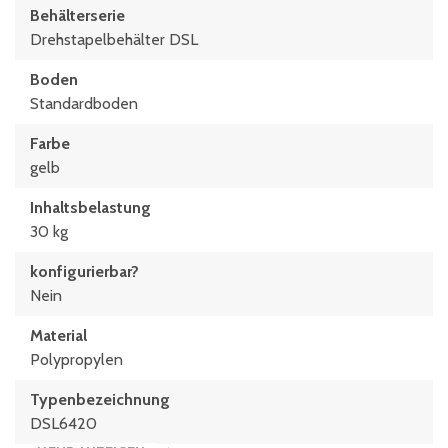
Behälterserie
Drehstapelbehälter DSL
Boden
Standardboden
Farbe
gelb
Inhaltsbelastung
30 kg
konfigurierbar?
Nein
Material
Polypropylen
Typen­be­zeich­nung
DSL6420