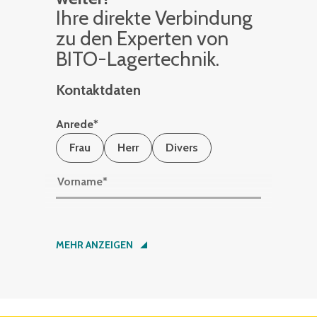
Ihre di­rek­te Ver­bin­dung
zu den Ex­per­ten von
BITO-La­ger­tech­nik.
Kontaktdaten
Anrede
*
Frau
Herr
Divers
Vorname
*
Nachname
*
MEHR ANZEIGEN
Firma
*