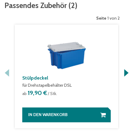
Passendes Zubehör
(
2
)
Seite
1 von 2
Stülpdeckel
für Drehstapelbehälter DSL
19,90 €
ab
/ Stk.
IN DEN WARENKORB