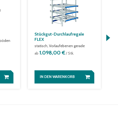
Stückgut-Durchlaufregale
C
FLEX
lböden
m
statisch, Vorlaufebenen gerade
a
1.098,00 €
ab
/ Stk.
IN DEN WARENKORB