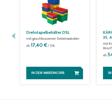
Drehstapelbehälter DSL
KÄRC
35, 
mit geschlossenen Seitenwänden
mit K
17,40 €
ab
/ Stk.
Ansch
5
ab
IN DEN WARENKORB
I