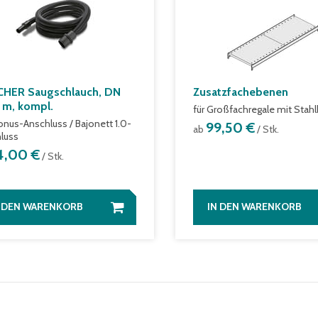
HER Saugschlauch, DN
Zusatzfachebenen
4 m, kompl.
für Großfachregale mit Stah
onus-Anschluss / Bajonett 1.0-
99,50 €
ab
/ Stk.
luss
4,00 €
/ Stk.
N DEN WARENKORB
IN DEN WARENKORB