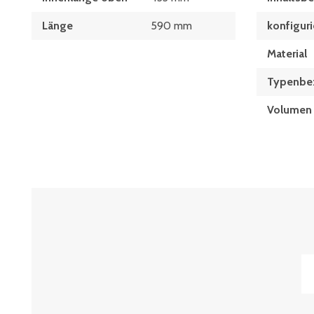
Länge
590 mm
konfiguri
Material
Typen­be­
Volumen