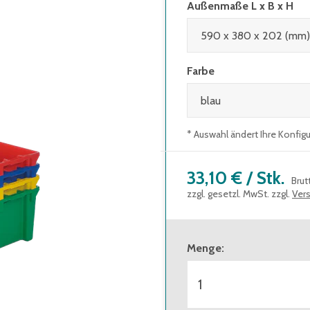
Außenmaße L x B x H
Farbe
* Auswahl ändert Ihre Konfig
33,10 €
/
Stk.
Brut
zzgl. gesetzl. MwSt. zzgl.
Ver
Menge
: