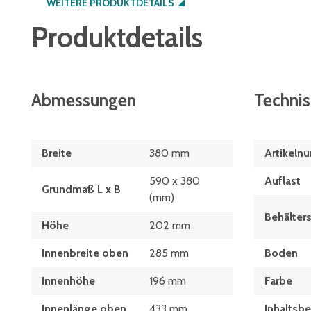
WEITERE PRODUKTDETAILS
Produktdetails
Abmessungen
Techni
Breite
380 mm
Artikeln
590 x 380
Auflast
Grundmaß L x B
(mm)
Behälters
Höhe
202 mm
Innenbreite oben
285 mm
Boden
Innenhöhe
196 mm
Farbe
Innenlänge oben
433 mm
Inhaltsb