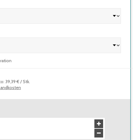
uration
to
:
39,39 €
/
Stk.
sandkosten