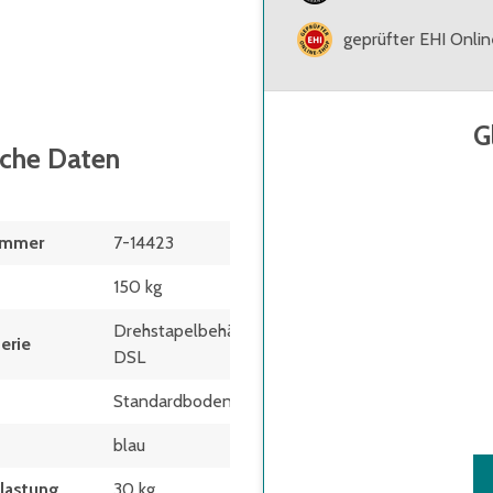
geprüfter EHI Onli
G
sche Daten
ummer
7-14423
150 kg
Drehstapelbehälter
erie
DSL
Standardboden
blau
elastung
30 kg