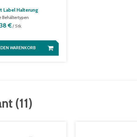
t Label Halterung
le Behältertypen
,38 €
/ Stk.
N DEN WARENKORB
ant
(
11
)