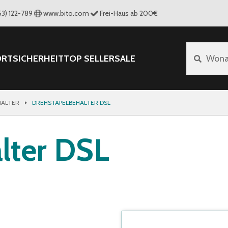
53) 122-789
www.bito.com
Frei-Haus ab 200€
ORT
SICHERHEIT
TOP SELLER
SALE
Wona
ÄLTER
DREHSTAPELBEHÄLTER DSL
lter DSL