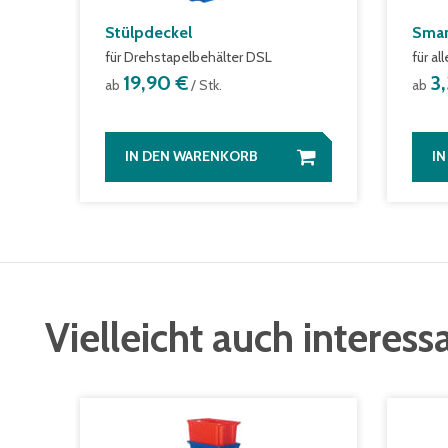
Stülpdeckel
Smar
für Drehstapelbehälter DSL
für al
19,90 €
3
ab
/ Stk.
ab
IN DEN WARENKORB
I
Vielleicht auch interess