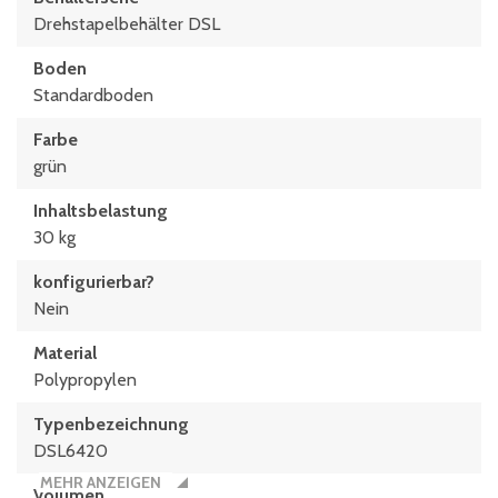
Drehstapelbehälter DSL
Boden
Standardboden
Farbe
grün
Inhaltsbelastung
30 kg
konfigurierbar?
Nein
Material
Polypropylen
Typen­be­zeich­nung
DSL6420
MEHR ANZEIGEN
Volumen