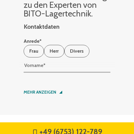
zu den Ex­per­ten von
BITO-La­ger­tech­nik.
Kontaktdaten
Anrede
*
Frau
Herr
Divers
Vorname
*
Nachname
*
MEHR ANZEIGEN
Firma
*
+49 (6753) 122-789