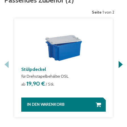
Passendes Zubehör
(
2
)
Seite
1 von 2
Stülpdeckel
für Drehstapelbehälter DSL
19,90 €
ab
/ Stk.
IN DEN WARENKORB