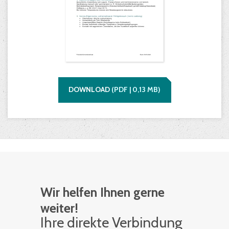
DOWNLOAD
(
PDF |
0,13
MB)
Wir helfen Ihnen gerne
weiter!
Ihre di­rek­te Ver­bin­dung